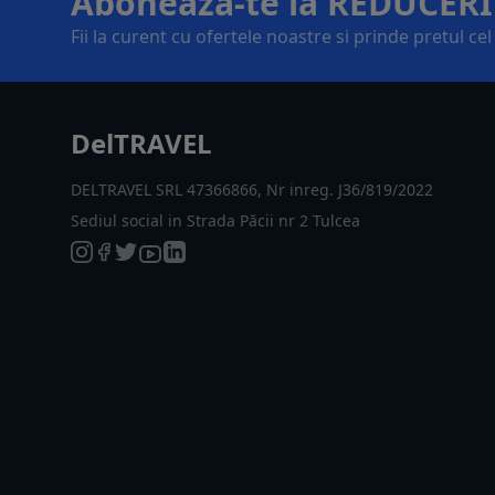
Aboneaza-te la REDUCERI
Fii la curent cu ofertele noastre si prinde pretul ce
DelTRAVEL
DELTRAVEL SRL 47366866, Nr inreg. J36/819/2022
Sediul social in Strada Păcii nr 2 Tulcea