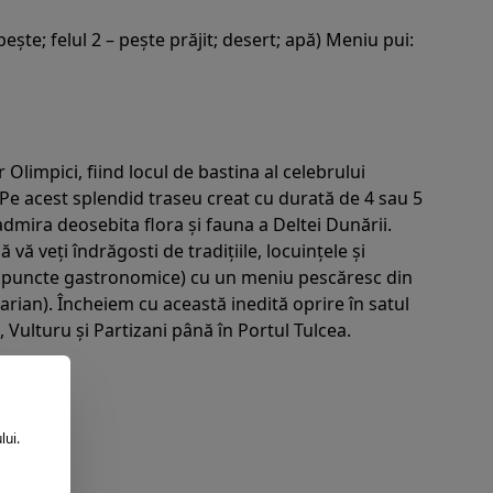
pește; felul 2 – pește prăjit; desert; apă) Meniu pui:
Olimpici, fiind locul de bastina al celebrului
 Pe acest splendid traseu creat cu durată de 4 sau 5
admira deosebita flora și fauna a Deltei Dunării.
vă veți îndrăgosti de tradițiile, locuințele și
e ca puncte gastronomice) cu un meniu pescăresc din
rian). Încheiem cu această inedită oprire în satul
, Vulturu și Partizani până în Portul Tulcea.
lui.