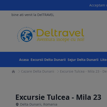
Acceptam v
bine ati venit la DelTRAVEL
Acasa
Excursii Delta Dunarii
Sejur Delta Dunarii
Lit
Cazare Delta Dunarii
Excursie Tulcea - Mila 23 - De
Excursie Tulcea - Mila 23
Delta Dunarii, Romania