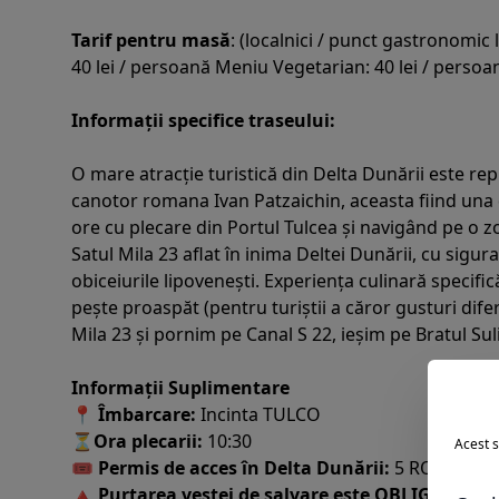
Tarif pentru masă
: (localnici / punct gastronomic l
40 lei / persoană Meniu Vegetarian: 40 lei / persoa
Informații specifice traseului:
O mare atracție turistică din Delta Dunării este rep
canotor romana Ivan Patzaichin, aceasta fiind una d
ore cu plecare din Portul Tulcea și navigând pe o zo
Satul Mila 23 aflat în inima Deltei Dunării, cu sigur
obiceiurile lipovenești. Experiența culinară specifi
pește proaspăt (pentru turiștii a căror gusturi dif
Mila 23 și pornim pe Canal S 22, ieșim pe Bratul Suli
Informații Suplimentare
📍
Îmbarcare:
Incinta TULCO
⏳
Ora plecarii:
10:30
Acest s
🎟
Permis de acces în Delta Dunării:
5 RON/persoa
🔺
Purtarea vestei de salvare este OBLIGATORIE 