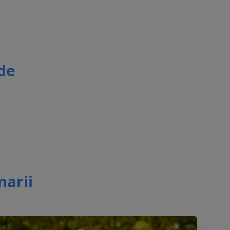
 de
narii