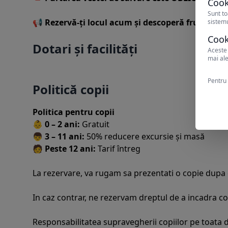
Cook
Sunt to
📢
Rezervă-ți locul acum și descoperă frumusețe
sistemu
Cook
Dotari și facilități
Aceste 
mai ale
Pentru 
Politică copii
Politica pentru copii
👶
0 – 2 ani:
Gratuit
👦
3 – 11 ani:
50% reducere excursie și masă
🧑
Peste 12 ani:
Tarif întreg
La rezervare, va rugam sa prezentati o copie dupa ce
In caz contrar, ne rezervam dreptul de a incadra cop
Responsabilitatea supravegherii copiilor pe toata dur