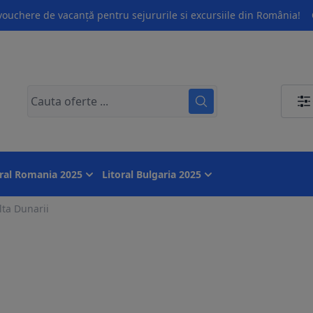
ouchere de vacanță pentru sejururile si excursiile din România!
oral Romania 2025
Litoral Bulgaria 2025
lta Dunarii