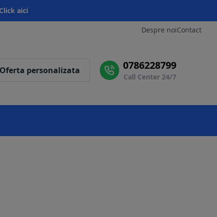
Click aici
Despre noi
Contact
0786228799
Oferta personalizata
Call Center 24/7