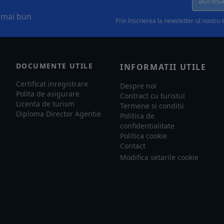
l mai bun
Prin înscrierea la newsletter-ul nostru 
DOCUMENTE UTILE
INFORMATII UTILE
Certificat inregistrare
Despre noi
Polita de asigurare
Contract cu turistul
Licenta de turism
Termene si conditii
Diploma Director Agentie
Politica de
confidentialitate
Politica cookie
Contact
Modifica setarile cookie