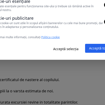
ie-uri esențiale
ate esențiale pentru funcționarea site-ului și trebuie să rămână active în
a unică a Deltei Dunării!
l nostru.
ie-uri publicitare
cookie-uri sunt utile în scopul afișării bannerelor cu cele mai bune promoții, dar
s în adaptarea și personalizarea conținutului.
mai multe informații, consultați
Politica cookie
Acceptă t
Acceptă selecția
rtificatul de nastere al copilului.
iii la o varsta estimata de noi.
ata excursiei revine in totalitate parintilor.