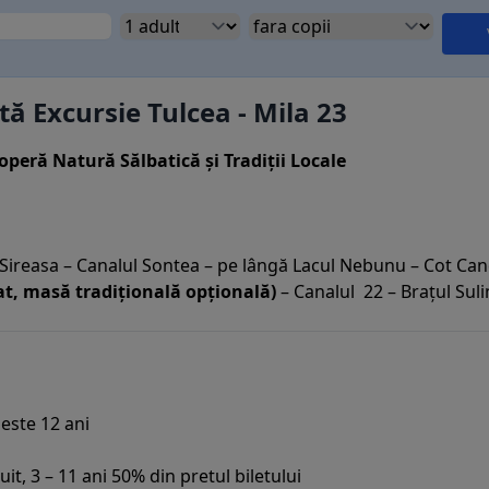
ă Excursie Tulcea - Mila 23
coperă Natură Sălbatică și Tradiții Locale
l Sireasa – Canalul Sontea – pe lângă Lacul Nebunu – Cot Can
sat, masă tradițională opțională)
– Canalul 22 – Brațul Suli
peste 12 ani
uit, 3 – 11 ani 50% din pretul biletului