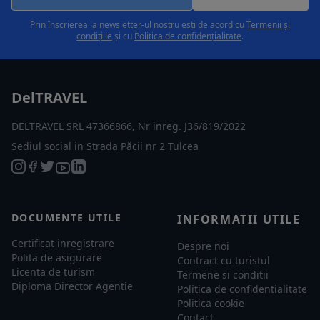
Prin înscrierea la newsletter-ul nostru esti de acord cu
Termenii și
condițiile
și cu
Politica de confidențialitate
.
DelTRAVEL
DELTRAVEL SRL 47366866, Nr inreg. J36/819/2022
Sediul social in Strada Păcii nr 2 Tulcea
DOCUMENTE UTILE
INFORMATII UTILE
Certificat inregistrare
Despre noi
Polita de asigurare
Contract cu turistul
Licenta de turism
Termene si conditii
Diploma Director Agentie
Politica de confidentialitate
Politica cookie
Contact