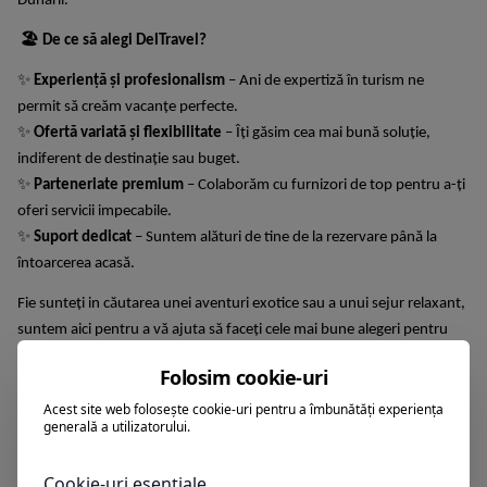
Dunării.
🏖️
De ce să alegi DelTravel?
✨
Experiență și profesionalism
– Ani de expertiză în turism ne
permit să creăm vacanțe perfecte.
✨
Ofertă variată și flexibilitate
– Îți găsim cea mai bună soluție,
indiferent de destinație sau buget.
✨
Parteneriate premium
– Colaborăm cu furnizori de top pentru a-ți
oferi servicii impecabile.
✨
Suport dedicat
– Suntem alături de tine de la rezervare până la
întoarcerea acasă.
Fie sunteți in căutarea unei aventuri exotice sau a unui sejur relaxant,
suntem aici pentru a vă ajuta să faceți cele mai bune alegeri pentru
vacanța dumneavoastră. Împreună, putem crea amintiri de neuitat în
Folosim cookie-uri
călătoriile dumneavoastră!
Acest site web folosește cookie-uri pentru a îmbunătăți experiența
Vă mulțumim că ați ales să explorați lumea cu noi!
generală a utilizatorului.
📞
Contactează-ne!
Cookie-uri esențiale