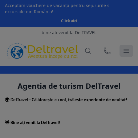
Acceptam vouchere de vacanță pentru sejururile si
excursiile din România!
Click aici
bine ati venit la DelTRAVEL
Agentia de turism DelTravel
🌍
DelTravel - Călătorește cu noi, trăiește experiențe de neuitat!
🌟
Bine ați venit la DelTravel!