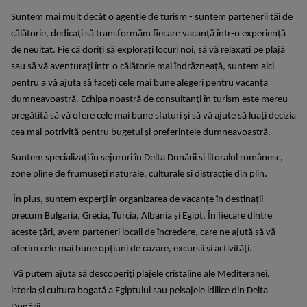
Suntem mai mult decât o agenție de turism - suntem partenerii tăi de
călătorie, dedicați să transformăm fiecare vacanță într-o experiență
de neuitat. Fie că doriți să explorați locuri noi, să vă relaxați pe plajă
sau să vă aventurați într-o călătorie mai îndrăzneață, suntem aici
pentru a vă ajuta să faceți cele mai bune alegeri pentru vacanța
dumneavoastră. Echipa noastră de consultanți în turism este mereu
pregătită să vă ofere cele mai bune sfaturi și să vă ajute să luați decizia
cea mai potrivită pentru bugetul și preferințele dumneavoastră.
Suntem specializați în sejururi în Delta Dunării si litoralul românesc,
zone pline de frumuseți naturale, culturale si distracție din plin.
În plus, suntem experți în organizarea de vacanțe în destinații
precum Bulgaria, Grecia, Turcia, Albania și Egipt. În fiecare dintre
aceste țări, avem parteneri locali de încredere, care ne ajută să vă
oferim cele mai bune opțiuni de cazare, excursii și activități.
Vă putem ajuta să descoperiți plajele cristaline ale Mediteranei,
istoria și cultura bogată a Egiptului sau peisajele idilice din Delta