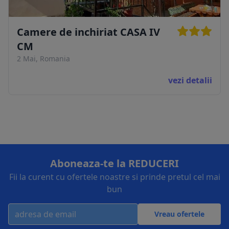
Camere de inchiriat CASA IV
CM
2 Mai, Romania
vezi detalii
Aboneaza-te la REDUCERI
Fii la curent cu ofertele noastre si prinde pretul cel mai
bun
Vreau ofertele