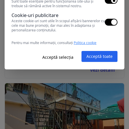
Sunt toate esențiale pentru funcționarea site-ului și
trebuie să rămână active în sistemul nostru.
Cookie-uri publicitare
Aceste cookie-uri sunt utile în scopul afișării bannerelor cu
cele mai bune promoții, dar mai ales în adaptarea și
personalizarea conținutului.
Pentru mai multe informații, consultați
Politica cookie
Camere de inchiriat 3M CM
Acceptă toate
Acceptă selecția
2 Mai, Romania
vezi detalii