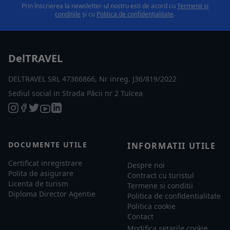
Prin înscrierea la newsletter-ul nostru esti de acord cu
Termenii și
condițiile
și cu
Politica de confidențialitate
.
DelTRAVEL
DELTRAVEL SRL 47366866, Nr inreg. J36/819/2022
Sediul social in Strada Păcii nr 2 Tulcea
DOCUMENTE UTILE
INFORMATII UTILE
Certificat inregistrare
Despre noi
Polita de asigurare
Contract cu turistul
Licenta de turism
Termene si conditii
Diploma Director Agentie
Politica de confidentialitate
Politica cookie
Contact
Modifica setarile cookie