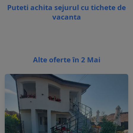
Puteti achita sejurul cu tichete de
vacanta
Alte oferte în 2 Mai