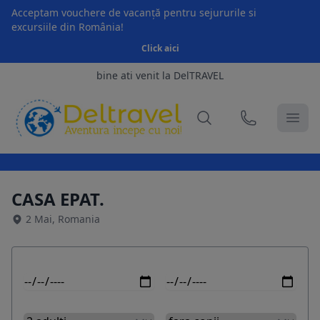
Acceptam vouchere de vacanță pentru sejururile si
excursiile din România!
Click aici
bine ati venit la DelTRAVEL
CASA EPAT.
2 Mai, Romania