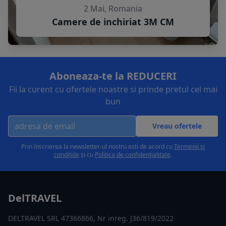
2 Mai, Romania
Camere de inchiriat 3M CM
Aboneaza-te la REDUCERI
Fii la curent cu ofertele noastre si prinde pretul cel mai
bun
Vreau ofertele
Prin înscrierea la newsletter-ul nostru esti de acord cu
Termenii și
condițiile
și cu
Politica de confidențialitate
.
DelTRAVEL
DELTRAVEL SRL 47366866, Nr inreg. J36/819/2022