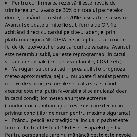
Pentru confirmarea rezervării este nevoie de
trimiterea unui avans de 30% din totalul pachetelor
dorite, urmând ca restul de 70% sa se achite la sosire.
Avansul se poate trimite fie sub forma de OP, fie
achitând direct cu cardul pe site-ul agenției prin
platforma sigura NETOPIA. Se accepta plata cu orice
fel de tichete/voucher sau carduri de vacanta. Avansul
este nerambursabil, dar este reprogramabil in cazul
situațiilor speciale (ex : deces in familie, COVID etc).
Va rugam sa consultați in prealabil si o prognoza
meteo aproximativa, sejurul nu poate fi anulat pentru
motive de vreme, excursiile se realizează si când
aceasta este mai puțin favorabila si se anulează doar
in cazul condițiilor meteo anunțate extreme
(conducătorul ambarcațiunii este cel care decide in
privința condițiilor de drum pentru maxima siguranța)
Prânzul pescăresc tradițional inclus in pachet este
format din felul 1+ felul 2 + desert + apa + digestiv.
Pentru persoanele care nu mănâncă peste este nevoie