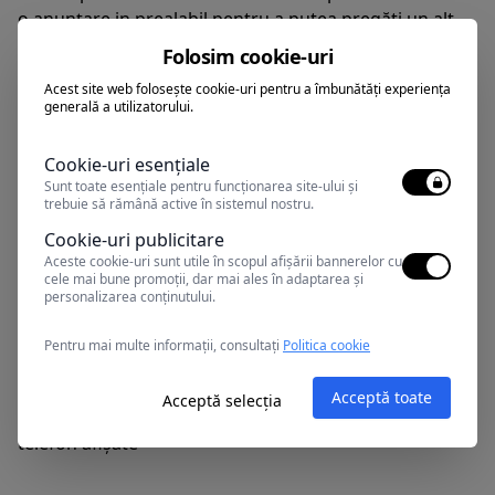
o anunțare in prealabil pentru a putea pregăti un alt
meniu : vegetarian / pui.
Folosim cookie-uri
Excursiile se organizează cu un grup de minim 6
Acest site web folosește cookie-uri pentru a îmbunătăți experiența
persoane
generală a utilizatorului.
Traseele pentru excursii sunt concepute in funcție
de condițiile meteorologice si cotele apelor Dunării.
Cookie-uri esențiale
Daca apele sunt scăzute si nu permit intrarea
Sunt toate esențiale pentru funcționarea site-ului și
ambarcațiunilor pe anumite canale sau lacuri, traseele
trebuie să rămână active în sistemul nostru.
pot suferi mici modificări.
Cookie-uri publicitare
Pentru a evita orice fel de situație neplăcuta, daca
Aceste cookie-uri sunt utile în scopul afișării bannerelor cu
cele mai bune promoții, dar mai ales în adaptarea și
este cazul de alte mențiuni speciale, va rugam sa ni le
personalizarea conținutului.
comunicați încă de la rezervare
Pentru alte sejururi si excursii personalizate, va
Pentru mai multe informații, consultați
Politica cookie
rugam solicitați ofertele noastre apăsând butonul
REZERVA ACUM, trimițând un email
Acceptă toate
Acceptă selecția
la
deltraveltourism@gmail.com
sau la numerele de
telefon afișate