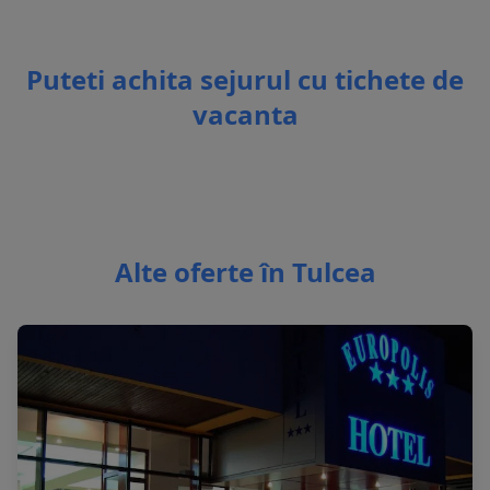
Puteti achita sejurul cu tichete de
vacanta
Alte oferte în Tulcea