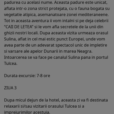
padurea cu acelasi nume. Aceasta padure este unicat,
aflata intr-o zona strict protejata, cu o fauna bogata su
vegetatie atipica, asemanatoare zonei mediteraneene.
Tot in aceasta aventura ii vom intalni si pe deja celebrii
“CAII DE LETEA” si le vom afla secretele de la unii din
ghizii nostri locali. Dupa aceasta vizita urmeaza orasul
Sulina, aflat in cel mai estic punct Europei, unde vom
avea parte de un adevarat spectacol unic de impletire
si varsare ale apelor Dunarii in marea Neagra.
Intoarcerea se va face pe canalul Sulina pana in portul
Tulcea.
Durata excursie: 7-8 ore
ZIUA 3
Dupa micul dejun de la hotel, aceasta zi va fi destinata
relaxarii si/sau vizitarii orasului Tulcea si a
imprejurimilor acestuia.