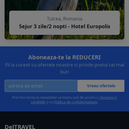
Tulcea, Romania
Sejur 3 zile/2 nopti - Hotel Europolis
Aboneaza-te la REDUCERI
Fii la curent cu ofertele noastre si prinde pretul cel mai
bun
Vreau ofertele
Prin înscrierea la newsletter-ul nostru esti de acord cu
Termenii și
condițiile
și cu
Politica de confidențialitate
.
DelTRAVEL