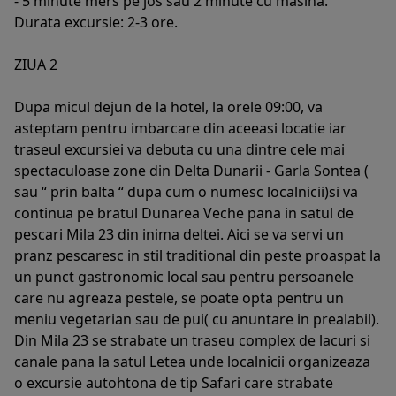
- 5 minute mers pe jos sau 2 minute cu masina.
Durata excursie: 2-3 ore.
ZIUA 2
Dupa micul dejun de la hotel, la orele 09:00, va
asteptam pentru imbarcare din aceeasi locatie iar
traseul excursiei va debuta cu una dintre cele mai
spectaculoase zone din Delta Dunarii - Garla Sontea (
sau “ prin balta “ dupa cum o numesc localnicii)si va
continua pe bratul Dunarea Veche pana in satul de
pescari Mila 23 din inima deltei. Aici se va servi un
pranz pescaresc in stil traditional din peste proaspat la
un punct gastronomic local sau pentru persoanele
care nu agreaza pestele, se poate opta pentru un
meniu vegetarian sau de pui( cu anuntare in prealabil).
Din Mila 23 se strabate un traseu complex de lacuri si
canale pana la satul Letea unde localnicii organizeaza
o excursie autohtona de tip Safari care strabate