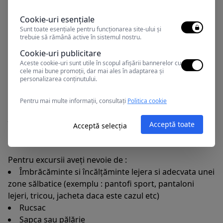
la
deltraveltourism@gmail.com
sau la numerele de
telefon afișate
Cookie-uri esențiale
Sunt toate esențiale pentru funcționarea site-ului și
trebuie să rămână active în sistemul nostru.
Recomandări :
Cookie-uri publicitare
Aceste cookie-uri sunt utile în scopul afișării bannerelor cu
cele mai bune promoții, dar mai ales în adaptarea și
Pentru o bună desfășurare a programului descris,
personalizarea conținutului.
va rugam sa sosiți pentru îmbarcare cu cel puțin 20 de
minute înainte de ora stabilita a plecării si sa ne
Pentru mai multe informații, consultați
Politica cookie
comunicați telefonic daca intervine orice fel de
întârziere.
Acceptă toate
Acceptă selecția
Pentru excursii aveți nevoie de :
Îmbrăcăminte si încălțăminte lejera si adecvata unei
zone sălbatice (exemplu : pantofi sport, pantaloni
lejeri, tricou, jacheta daca este cazul etc)
Rucsac
Șapca sau pălărie