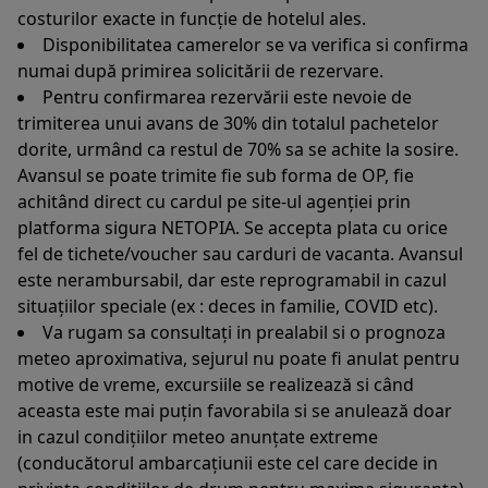
costurilor exacte in funcție de hotelul ales.
Disponibilitatea camerelor se va verifica si confirma
numai după primirea solicitării de rezervare.
Pentru confirmarea rezervării este nevoie de
trimiterea unui avans de 30% din totalul pachetelor
dorite, urmând ca restul de 70% sa se achite la sosire.
Avansul se poate trimite fie sub forma de OP, fie
achitând direct cu cardul pe site-ul agenției prin
platforma sigura NETOPIA. Se accepta plata cu orice
fel de tichete/voucher sau carduri de vacanta. Avansul
este nerambursabil, dar este reprogramabil in cazul
situațiilor speciale (ex : deces in familie, COVID etc).
Va rugam sa consultați in prealabil si o prognoza
meteo aproximativa, sejurul nu poate fi anulat pentru
motive de vreme, excursiile se realizează si când
aceasta este mai puțin favorabila si se anulează doar
in cazul condițiilor meteo anunțate extreme
(conducătorul ambarcațiunii este cel care decide in