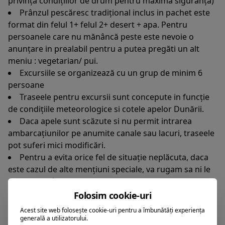
privința condițiilor de drum pentru maxima siguranța)
Prânzul pescăresc tradițional inclus in pachet este
format din felul 1+ felul 2+ desert + apa. Pentru
persoanele care nu mănâncă peste este nevoie o
anunțare in prealabil pentru a putea pregăti un alt
meniu : vegetarian/ pui.
Excursiile se organizează cu un grup de minim 6
persoane
Traseele pentru excursii sunt concepute in funcție
de condițiile meteorologice si cotele apelor Dunării.
Daca apele sunt scăzute si nu permit intrarea
ambarcațiunilor pe anumite canale sau lacuri, traseele
pot suferi mici modificări.
Pentru a evita orice fel de situație neplăcuta, daca
este cazul de alte mențiuni speciale, va rugam sa ni le
comunicați încă de la rezervare
Pentru alte sejururi si excursii personalizate, va
Folosim cookie-uri
rugam solicitați ofertele noastre apăsând butonul
Acest site web folosește cookie-uri pentru a îmbunătăți experiența
REZERVA ACUM, trimițând un email
generală a utilizatorului.