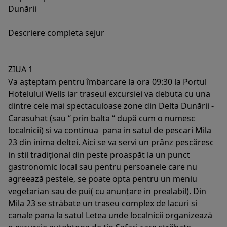
Dunării
Descriere completa sejur
ZIUA 1
Va așteptam pentru îmbarcare la ora 09:30 la Portul
Hotelului Wells iar traseul excursiei va debuta cu una
dintre cele mai spectaculoase zone din Delta Dunării -
Carasuhat (sau “ prin balta “ după cum o numesc
localnicii) si va continua pana in satul de pescari Mila
23 din inima deltei. Aici se va servi un prânz pescăresc
in stil tradițional din peste proaspăt la un punct
gastronomic local sau pentru persoanele care nu
agreează pestele, se poate opta pentru un meniu
vegetarian sau de pui( cu anunțare in prealabil). Din
Mila 23 se străbate un traseu complex de lacuri si
canale pana la satul Letea unde localnicii organizează