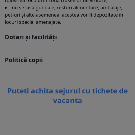
folosirea focului în zona traseelor de vizitare;
nu se lasă gunoaie, resturi alimentare, ambalaje,
pet-uri și alte asemenea, acestea vor fi depozitate în
locuri special amenajate.
Dotari și facilități
Politică copii
Puteti achita sejurul cu tichete de
vacanta