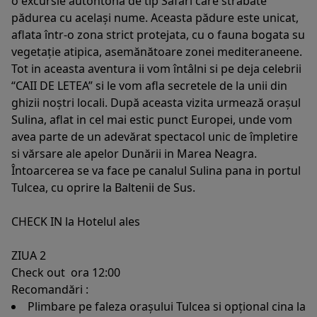
o excursie autohtona de tip Safari care străbate
pădurea cu același nume. Aceasta pădure este unicat,
aflata într-o zona strict protejata, cu o fauna bogata su
vegetație atipica, asemănătoare zonei mediteraneene.
Tot in aceasta aventura ii vom întâlni si pe deja celebrii
“CAII DE LETEA” si le vom afla secretele de la unii din
ghizii noștri locali. După aceasta vizita urmează orașul
Sulina, aflat in cel mai estic punct Europei, unde vom
avea parte de un adevărat spectacol unic de împletire
si vărsare ale apelor Dunării in Marea Neagra.
Întoarcerea se va face pe canalul Sulina pana in portul
Tulcea, cu oprire la Baltenii de Sus.
CHECK IN la Hotelul ales
ZIUA 2
Check out ora 12:00
Recomandări :
Plimbare pe faleza orașului Tulcea si opțional cina la