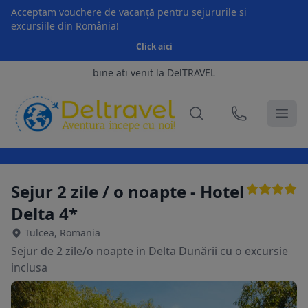
Acceptam vouchere de vacanță pentru sejururile si
excursiile din România!
Click aici
bine ati venit la DelTRAVEL
Sejur 2 zile / o noapte - Hotel
Delta 4*
Tulcea, Romania
Sejur de 2 zile/o noapte in Delta Dunării cu o excursie
inclusa