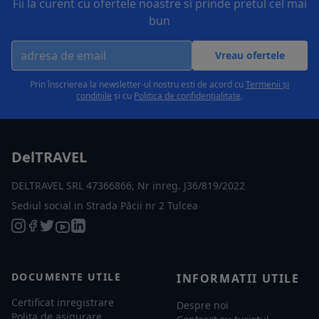
Fii la curent cu ofertele noastre si prinde pretul cel mai
bun
Vreau ofertele
Prin înscrierea la newsletter-ul nostru esti de acord cu
Termenii și
condițiile
și cu
Politica de confidențialitate
.
DelTRAVEL
DELTRAVEL SRL 47366866, Nr inreg. J36/819/2022
Sediul social in Strada Păcii nr 2 Tulcea
DOCUMENTE UTILE
INFORMATII UTILE
Certificat inregistrare
Despre noi
Polita de asigurare