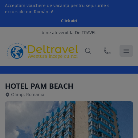
Acceptam vouchere de vacanță pentru sejururile si
excursiile din România!
Click aici
bine ati venit la DelTRAVEL
HOTEL PAM BEACH
Olimp, Romania