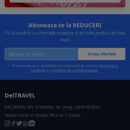
Aboneaza-te la REDUCERI
Fii la curent cu ofertele noastre si prinde pretul cel mai
bun
Vreau ofertele
Prin înscrierea la newsletter-ul nostru esti de acord cu
Termenii și
condițiile
și cu
Politica de confidențialitate
.
DelTRAVEL
DELTRAVEL SRL 47366866, Nr inreg. J36/819/2022
Sediul social in Strada Păcii nr 2 Tulcea