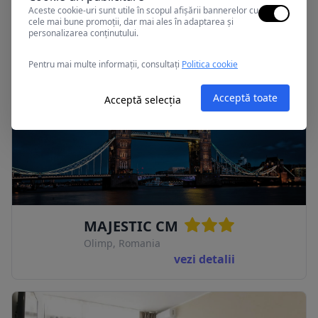
Olimp, Romania
Aceste cookie-uri sunt utile în scopul afișării bannerelor cu
cele mai bune promoții, dar mai ales în adaptarea și
personalizarea conținutului.
vezi detalii
Pentru mai multe informații, consultați
Politica cookie
Acceptă toate
Acceptă selecția
MAJESTIC CM
Olimp, Romania
vezi detalii