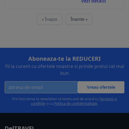
vezi detalii
« Înapoi
Înainte »
Aboneaza-te la REDUCERI
Fii la curent cu ofertele noastre si prinde pretul cel mai
bun
Vreau ofertele
Prin înscrierea la newsletter-ul nostru esti de acord cu
Termenii și
condițiile
și cu
Politica de confidențialitate
.
DelTRAVEL