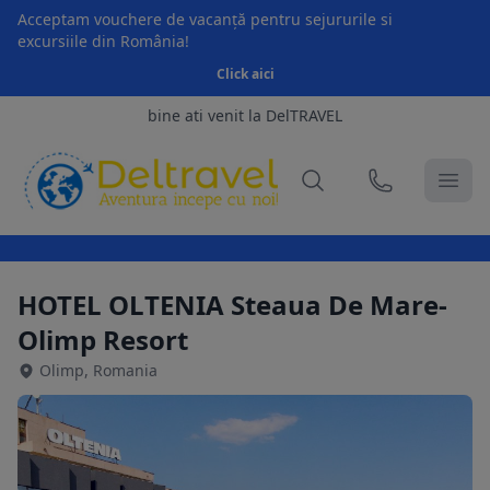
Acceptam vouchere de vacanță pentru sejururile si
excursiile din România!
Click aici
bine ati venit la DelTRAVEL
HOTEL OLTENIA Steaua De Mare-
Olimp Resort
Olimp, Romania