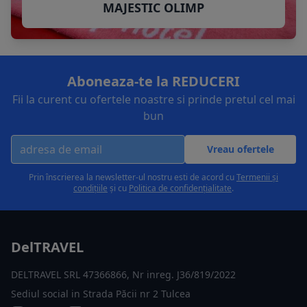
MAJESTIC OLIMP
Aboneaza-te la REDUCERI
Fii la curent cu ofertele noastre si prinde pretul cel mai
bun
Vreau ofertele
Prin înscrierea la newsletter-ul nostru esti de acord cu
Termenii și
condițiile
și cu
Politica de confidențialitate
.
DelTRAVEL
DELTRAVEL SRL 47366866, Nr inreg. J36/819/2022
Sediul social in Strada Păcii nr 2 Tulcea