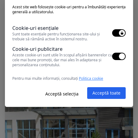
Acest site web folosește cookie-uri pentru a îmbunătăți experiența
generală a utilizatorului.
Cookie-uri esențiale
Sunt toate esențiale pentru funcționarea site-ului și
Alte oferte în Nisipurile de Aur
trebuie să rămână active în sistemul nostru.
Cookie-uri publicitare
Aceste cookie-uri sunt utile în scopul afișării bannerelor cu
cele mai bune promoții, dar mai ales în adaptarea și
personalizarea conținutului.
Pentru mai multe informații, consultați
Politica cookie
Acceptă toate
Acceptă selecția