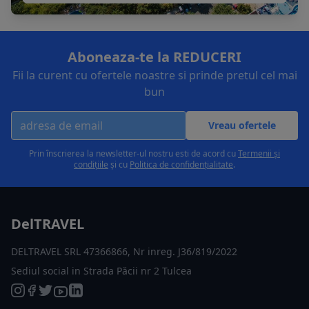
Aboneaza-te la REDUCERI
Fii la curent cu ofertele noastre si prinde pretul cel mai
bun
Vreau ofertele
Prin înscrierea la newsletter-ul nostru esti de acord cu
Termenii și
condițiile
și cu
Politica de confidențialitate
.
DelTRAVEL
DELTRAVEL SRL 47366866, Nr inreg. J36/819/2022
Sediul social in Strada Păcii nr 2 Tulcea