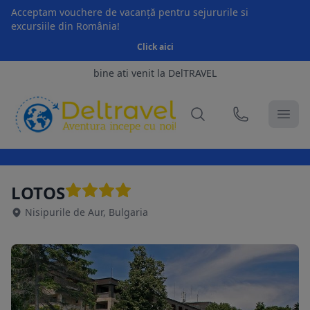
Acceptam vouchere de vacanță pentru sejururile si
excursiile din România!
Click aici
bine ati venit la DelTRAVEL
LOTOS
Nisipurile de Aur, Bulgaria