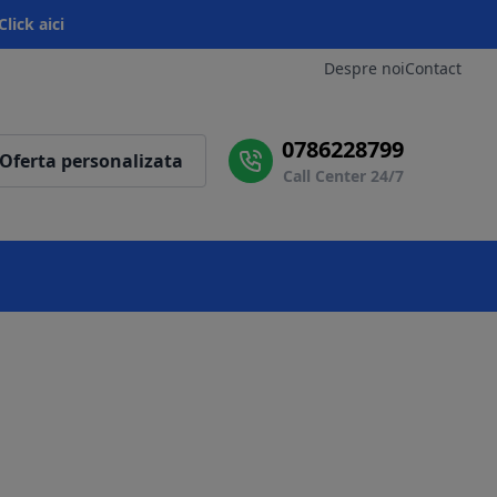
Click aici
Despre noi
Contact
0786228799
Oferta personalizata
Call Center 24/7