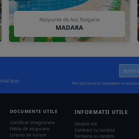
Nisipurile de Aur, Bulgaria
MADARA
l mai bun
Prin înscrierea la newsletter-ul nostru 
DOCUMENTE UTILE
INFORMATII UTILE
Certificat inregistrare
Despre noi
Polita de asigurare
Contract cu turistul
Licenta de turism
Termene si conditii