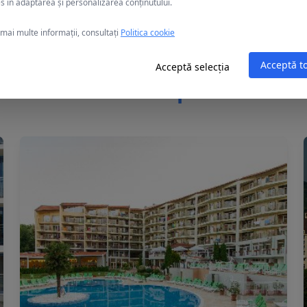
s în adaptarea și personalizarea conținutului.
mai multe informații, consultați
Politica cookie
Acceptă t
Acceptă selecția
Alte oferte în Nisipurile de Au