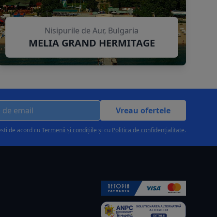
Nisipurile de Aur, Bulgaria
MELIA GRAND HERMITAGE
Vreau ofertele
esti de acord cu
Termenii și condițiile
și cu
Politica de confidențialitate
.