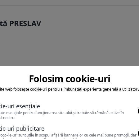
rtă PRESLAV
Folosim cookie-uri
ite web folosește cookie-uri pentru a îmbunătăți experiența generală a utilizatoru
ie-uri esențiale
teti achita sejurul cu tichete
ate esențiale pentru funcționarea site-ului și trebuie să rămână active în
l nostru.
vacanta
ie-uri publicitare
cookie-uri sunt utile în scopul afișării bannerelor cu cele mai bune promoții, dar