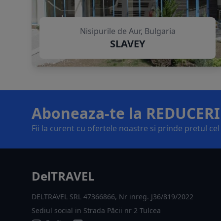
Nisipurile de Aur, Bulgaria
SLAVEY
Aboneaza-te la REDUCERI
Fii la curent cu ofertele noastre si prinde pretul ce
DelTRAVEL
DELTRAVEL SRL 47366866, Nr inreg. J36/819/2022
Sediul social in Strada Păcii nr 2 Tulcea