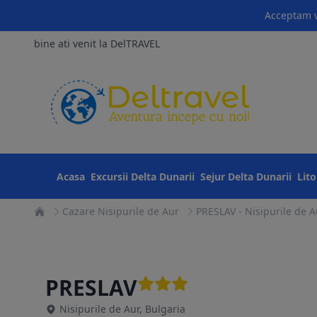
Acceptam v
bine ati venit la DelTRAVEL
Acasa
Excursii Delta Dunarii
Sejur Delta Dunarii
Lit
Cazare Nisipurile de Aur
PRESLAV - Nisipurile de A
PRESLAV
Nisipurile de Aur, Bulgaria