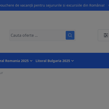
ouchere de vacanță pentru sejururile si excursiile din România!
oral Romania 2025
Litoral Bulgaria 2025
ur