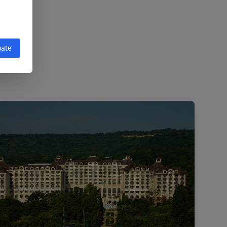
oate
r