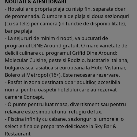
NOUTATI & ATENTIONARI
- Hotelul are propria plaja cu nisip fin, separata doar
de promenada. O umbrela de plaja si doua sezlonguri
(cu saltele) per camera (in functie de disponibilitate),
bar pe plaja
- La sejururi de minim 4 nopti, va bucurati de
programul DINE Around gratuit. O mare varietate de
delicii culinare cu programul Grifid Dine Around:
Molecular Cuisine, peste si Rodizio, bucatarie italiana,
bulgareasca, asiatica si europeana la Hotel Vistamar,
Bolero si Metropol (16+). Este necesara rezervare.
- Rasfat in zona destinata doar adultilor, accesibila
numai pentru oaspetii hotelului care au rezervat
camere Concept.
- O punte pentru luat masa, divertisment sau pentru
relaxare este simbolul unui refugiu de lux.
- Piscina infinity cu cabane, sezlonguri si umbrele, o
selectie fina de preparate delicioase la Sky Bar &
Restaurant