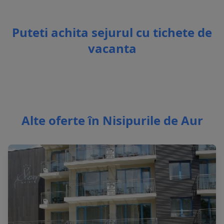
Puteti achita sejurul cu tichete de
vacanta
Alte oferte în Nisipurile de Aur