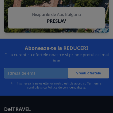
Nisipurile de Aur, Bulgaria
PRESLAV
Aboneaza-te la REDUCERI
Fii la curent cu ofertele noastre si prinde pretul cel mai
bun
Vreau ofertele
Prin înscrierea la newsletter-ul nostru esti de acord cu
Termenii și
condițiile
și cu
Politica de confidențialitate
.
DelTRAVEL