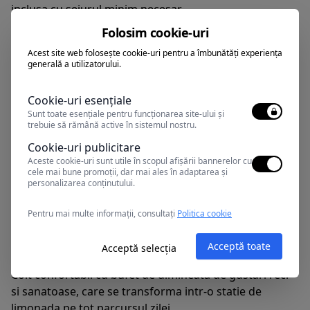
inclusa cu sejurul minim necesar.
Cod vestimentar pentru cina: Smart Casual
Folosim cookie-uri
Acest site web folosește cookie-uri pentru a îmbunătăți experiența
A LA CARTE FINE DINING
generală a utilizatorului.
Cina 18:30 - 21:30
Restaurantul bulgaresc Karmare ofera preparate din
Cookie-uri esențiale
bucataria traditionala.
Sunt toate esențiale pentru funcționarea site-ului și
Restaurant european si asiatic
trebuie să rămână active în sistemul nostru.
Bauturi: apa minerala, bauturi racoritoare, cafea, bere
Cookie-uri publicitare
si vin de tara
Aceste cookie-uri sunt utile în scopul afișării bannerelor cu
cele mai bune promoții, dar mai ales în adaptarea și
Meniu pentru bebelusi si copii
personalizarea conținutului.
Pentru cina este necesara rezervarea in avans.
Inclus cu sejur minim necesar
Pentru mai multe informații, consultați
Politica cookie
Cod vestimentar pentru cina: Smart Casual
Acceptă toate
Acceptă selecția
SOCIAL TABLE SOFRA
Colt confortabil cu bufet de dimineata de gustari reci
si sanatoase, care se transforma intr-o statie de
limonada pe tot parcursul zilei.