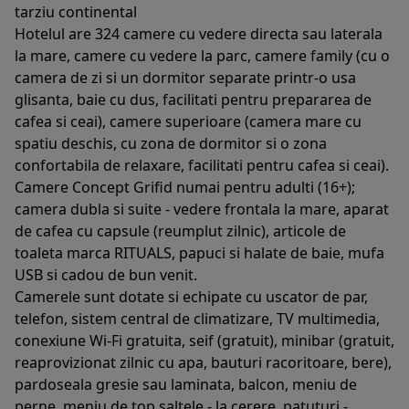
tarziu continental
Hotelul are 324 camere cu vedere directa sau laterala
la mare, camere cu vedere la parc, camere family (cu o
camera de zi si un dormitor separate printr-o usa
glisanta, baie cu dus, facilitati pentru prepararea de
cafea si ceai), camere superioare (camera mare cu
spatiu deschis, cu zona de dormitor si o zona
confortabila de relaxare, facilitati pentru cafea si ceai).
Camere Concept Grifid numai pentru adulti (16+);
camera dubla si suite - vedere frontala la mare, aparat
de cafea cu capsule (reumplut zilnic), articole de
toaleta marca RITUALS, papuci si halate de baie, mufa
USB si cadou de bun venit.
Camerele sunt dotate si echipate cu uscator de par,
telefon, sistem central de climatizare, TV multimedia,
conexiune Wi-Fi gratuita, seif (gratuit), minibar (gratuit,
reaprovizionat zilnic cu apa, bauturi racoritoare, bere),
pardoseala gresie sau laminata, balcon, meniu de
perne, meniu de top saltele - la cerere, patuturi -