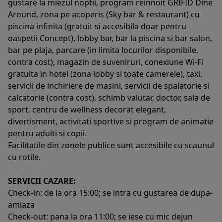
gustare la miezul noptii, program reinnoit GRIFID Dine
Around, zona pe acoperis (Sky bar & restaurant) cu
piscina infinita (gratuit si accesibila doar pentru
oaspetii Concept), lobby bar, bar la piscina si bar salon,
bar pe plaja, parcare (in limita locurilor disponibile,
contra cost), magazin de suveniruri, conexiune Wi-Fi
gratuita in hotel (zona lobby si toate camerele), taxi,
servicii de inchiriere de masini, servicii de spalatorie si
calcatorie (contra cost), schimb valutar, doctor, sala de
sport, centru de wellness decorat elegant,
divertisment, activitati sportive si program de animatie
pentru adulti si copii.
Facilitatile din zonele publice sunt accesibile cu scaunul
cu rotile.
SERVICII CAZARE:
Check-in: de la ora 15:00; se intra cu gustarea de dupa-
amiaza
Check-out: pana la ora 11:00; se iese cu mic dejun