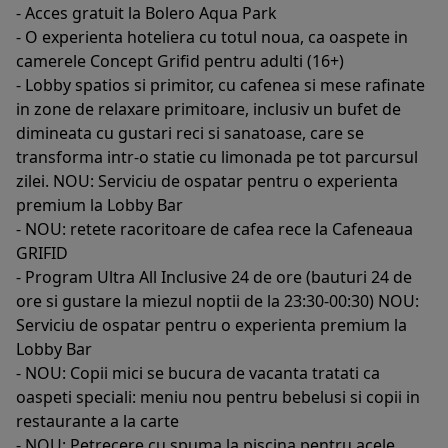
- Acces gratuit la Bolero Aqua Park
- O experienta hoteliera cu totul noua, ca oaspete in
camerele Concept Grifid pentru adulti (16+)
- Lobby spatios si primitor, cu cafenea si mese rafinate
in zone de relaxare primitoare, inclusiv un bufet de
dimineata cu gustari reci si sanatoase, care se
transforma intr-o statie cu limonada pe tot parcursul
zilei. NOU: Serviciu de ospatar pentru o experienta
premium la Lobby Bar
- NOU: retete racoritoare de cafea rece la Cafeneaua
GRIFID
- Program Ultra All Inclusive 24 de ore (bauturi 24 de
ore si gustare la miezul noptii de la 23:30-00:30) NOU:
Serviciu de ospatar pentru o experienta premium la
Lobby Bar
- NOU: Copii mici se bucura de vacanta tratati ca
oaspeti speciali: meniu nou pentru bebelusi si copii in
restaurante a la carte
- NOU: Petrecere cu spuma la piscina pentru acele