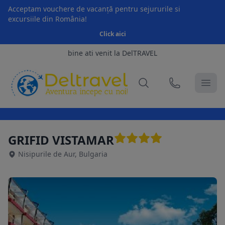
Acceptam vouchere de vacanță pentru sejururile si
excursiile din România!
Click aici
bine ati venit la DelTRAVEL
GRIFID VISTAMAR
Nisipurile de Aur, Bulgaria