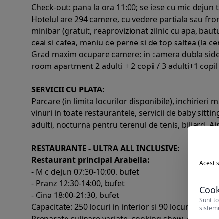
Check-out: pana la ora 11:00; se iese cu mic dejun 
Hotelul are 294 camere, cu vedere partiala sau fronta
minibar (gratuit, reaprovizionat zilnic cu apa, baut
ceai si cafea, meniu de perne si de top saltea (la cer
Grad maxim ocupare camere: in camera dubla side sea 
room apartment 2 adulti + 2 copii / 3 adulti+1 copil
SERVICII CU PLATA:
Parcare (in limita locurilor disponibile), inchirieri
vinuri in toate restaurantele, servicii de baby sittin
adulti, nocturna pentru terenul de tenis, biliard, Air
RESTAURANTE - ULTRA ALL INCLUSIVE:
Restaurant principal Arabella:
Acest s
- Mic dejun 07:30-10:00, bufet
- Pranz 12:30-14:00, bufet
Cook
- Cina 18:00-21:30, bufet
Sunt to
Capacitate: 250 locuri in interior si 90 locuri pe ter
sistemu
Preparate culinare variate, cooking show, carving, st