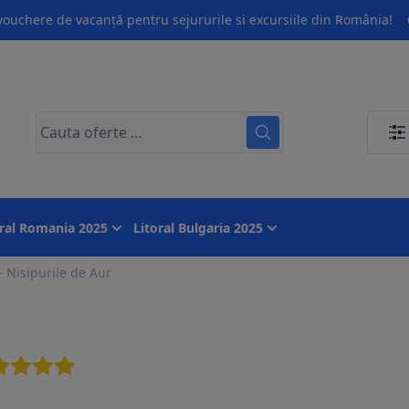
ouchere de vacanță pentru sejururile si excursiile din România!
oral Romania 2025
Litoral Bulgaria 2025
 Nisipurile de Aur