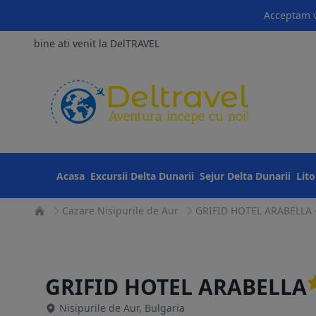
Acceptam v
bine ati venit la DelTRAVEL
Acasa
Excursii Delta Dunarii
Sejur Delta Dunarii
Lit
Cazare Nisipurile de Aur
GRIFID HOTEL ARABELLA -
GRIFID HOTEL ARABELLA
Nisipurile de Aur, Bulgaria