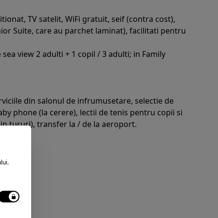
onat, TV satelit, WiFi gratuit, seif (contra cost),
or Suite, care au parchet laminat), facilitati pentru
a view 2 adulti + 1 copil / 3 adulti; in Family
rviciile din salonul de infrumusetare, selectie de
by phone (la cerere), lectii de tenis pentru copii si
n tururi), transfer la / de la aeroport.
lui.