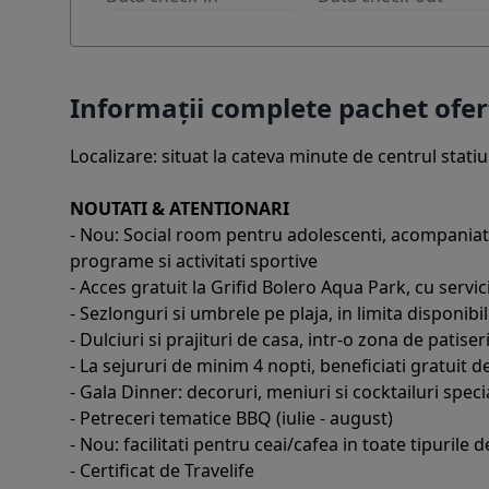
Informații complete pachet of
Localizare: situat la cateva minute de centrul statiun
NOUTATI & ATENTIONARI
- Nou: Social room pentru adolescenti, acompaniati 
programe si activitati sportive
- Acces gratuit la Grifid Bolero Aqua Park, cu servi
- Sezlonguri si umbrele pe plaja, in limita disponibil
- Dulciuri si prajituri de casa, intr-o zona de patiser
- La sejururi de minim 4 nopti, beneficiati gratuit de
- Gala Dinner: decoruri, meniuri si cocktailuri specia
- Petreceri tematice BBQ (iulie - august)
- Nou: facilitati pentru ceai/cafea in toate tipurile
- Certificat de Travelife