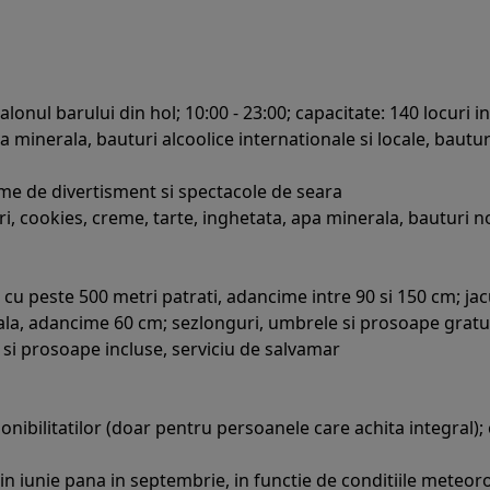
alonul barului din hol; 10:00 - 23:00; capacitate: 140 locuri in
 minerala, bauturi alcoolice internationale si locale, bauturi 
ame de divertisment si spectacole de seara
ri, cookies, creme, tarte, inghetata, apa minerala, bauturi no
 cu peste 500 metri patrati, adancime intre 90 si 150 cm; jacu
pala, adancime 60 cm; sezlonguri, umbrele si prosoape gratui
i si prosoape incluse, serviciu de salvamar
onibilitatilor (doar pentru persoanele care achita integral); 
in iunie pana in septembrie, in functie de conditiile meteoro