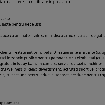
le (la cerere, cu notificare in prealabil)
 carte
, lapte pentru bebelusi)
r
matice cu animatori, zilnic; mini disco zilnic si cursuri de ga
clientii, restaurant principal si 3 restaurante a la carte (cu sp
litati in zonele publice pentru persoanele cu dizabilitati (cu e
ratuit in lobby bar si in camere, servicii de taxi si inchirieri
tru Wellness & Relax, divertisment, activitati sportive, prog
brie; cu sectiune pentru adulti si separat, sectiune pentru co
 dupa-amiaza