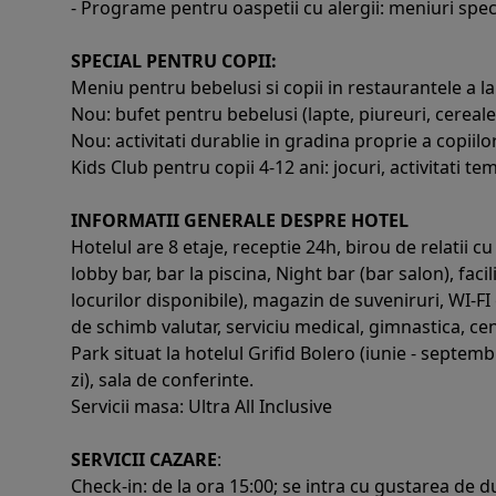
- Programe pentru oaspetii cu alergii: meniuri specia
SPECIAL PENTRU COPII:
Meniu pentru bebelusi si copii in restaurantele a la
Nou: bufet pentru bebelusi (lapte, piureuri, cereale
Nou: activitati durablie in gradina proprie a copiilo
Kids Club pentru copii 4-12 ani: jocuri, activitati te
INFORMATII GENERALE DESPRE HOTEL
Hotelul are 8 etaje, receptie 24h, birou de relatii cu 
lobby bar, bar la piscina, Night bar (bar salon), faci
locurilor disponibile), magazin de suveniruri, WI-FI g
de schimb valutar, serviciu medical, gimnastica, cen
Park situat la hotelul Grifid Bolero (iunie - septem
zi), sala de conferinte.
Servicii masa: Ultra All Inclusive
SERVICII CAZARE
:
Check-in: de la ora 15:00; se intra cu gustarea de