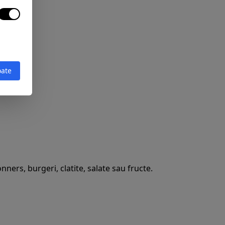
oate
ners, burgeri, clatite, salate sau fructe.