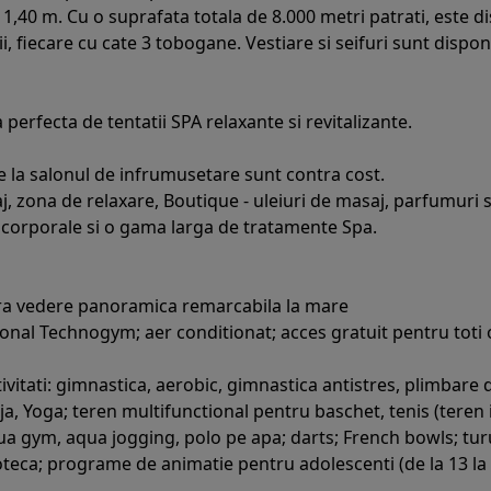
40 m. Cu o suprafata totala de 8.000 metri patrati, este disp
i, fiecare cu cate 3 tobogane. Vestiare si seifuri sunt disponi
erfecta de tentatii SPA relaxante si revitalizante.
le la salonul de infrumusetare sunt contra cost.
 zona de relaxare, Boutique - uleiuri de masaj, parfumuri s
 corporale si o gama larga de tratamente Spa.
fera vedere panoramica remarcabila la mare
onal Technogym; aer conditionat; acces gratuit pentru toti oa
ivitati: gimnastica, aerobic, gimnastica antistres, plimbare
ja, Yoga; teren multifunctional pentru baschet, tenis (teren il
ua gym, aqua jogging, polo pe apa; darts; French bowls; turu
coteca; programe de animatie pentru adolescenti (de la 13 la 17