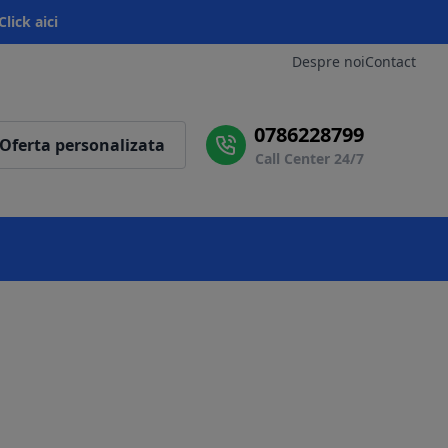
Click aici
Despre noi
Contact
0786228799
Oferta personalizata
Call Center 24/7