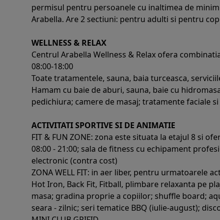
permisul pentru persoanele cu inaltimea de minim 1,
Arabella. Are 2 sectiuni: pentru adulti si pentru copi
WELLNESS & RELAX
Centrul Arabella Wellness & Relax ofera combinatia p
08:00-18:00
Toate tratamentele, sauna, baia turceasca, servicii
Hamam cu baie de aburi, sauna, baie cu hidromasaj,
pedichiura; camere de masaj; tratamente faciale si
ACTIVITATI SPORTIVE SI DE ANIMATIE
FIT & FUN ZONE: zona este situata la etajul 8 si o
08:00 - 21:00; sala de fitness cu echipament profesi
electronic (contra cost)
ZONA WELL FIT: in aer liber, pentru urmatoarele act
Hot Iron, Back Fit, Fitball, plimbare relaxanta pe pla
masa; gradina proprie a copiilor; shuffle board; aq
seara - zilnic; seri tematice BBQ (iulie-august); dis
MINI CLUB GRIFID