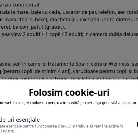
tarziu continental
la la mare, baie cu cada, uscator de par, telefon, aer conditi
uri racoritoare, bere), mocheta (cu exceptia unora dintre Juni
ere), balcon, patut (gratuit).
view 2 adulti + 1 copil / 3 adulti; in camera dubla deluxe se
 masini, seif in camere, tratamente Spa in centrul Wellness, se
g (pentru copiii de minim 4 ani), carucioare pentru copii si ba
 hockey, minifotbal electronic, biciclete (cand nu fac parte di
Folosim cookie-uri
ite web folosește cookie-uri pentru a îmbunătăți experiența generală a utilizatoru
ie-uri esențiale
ate esențiale pentru funcționarea site-ului și trebuie să rămână active în
asa
l nostru.
atii de pizza si paste; dieta, salate si bufet de patiserie