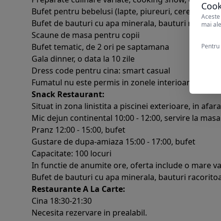
Cook
Bufet pentru bebelusi (lapte, piureuri, cereale, lap
Aceste 
Bufet de bauturi cu apa minerala, bauturi racoritoar
mai ale
Scaune de masa pentru copii
Bufet tematic, de 2 ori pe saptamana
Pentru 
Gala dinner, o data la 10 zile
Dress code pentru cina: smart casual
Fumatul nu este permis in zonele interioare.
Snack Restaurant:
Situat in zona linistita a piscinei exterioare, in afara
Mic dejun continental 10:00 - 12:00, servire la masa
Pranz 12:00 - 15:00, bufet
Gustare de dupa-amiaza 15:00 - 17:00, bufet
Capacitate: 100 locuri
In functie de anumite ore, oferta include o mare var
Bufet de bauturi cu apa minerala, bauturi racoritoar
Restaurante A La Carte:
Cina 18:30-21:30
Necesita rezervare in prealabil.