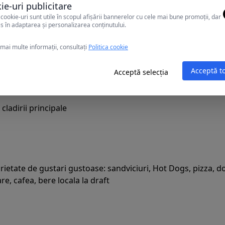
ie-uri publicitare
te pentru bebelusi)
cookie-uri sunt utile în scopul afișării bannerelor cu cele mai bune promoții, dar
e, bere la draft, vin de tara
s în adaptarea și personalizarea conținutului.
mai multe informații, consultați
Politica cookie
Acceptă t
Acceptă selecția
 cladirii principale
ietate de gustari gustoase: sandviciuri, Hot Dogs, pizza, don
e, cafea, bere locala la draft