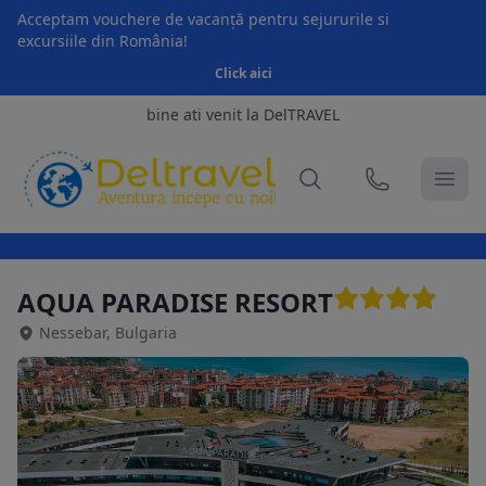
Acceptam vouchere de vacanță pentru sejururile si
excursiile din România!
Click aici
bine ati venit la DelTRAVEL
AQUA PARADISE RESORT
Nessebar, Bulgaria