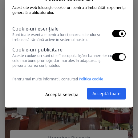
Nessebar, Bulgaria
Acest site web folosește cookie-uri pentru a îmbunătăți experiența
generală a utilizatorului.
SOL NESSEBAR RESORT (BAY AND
MARE)
Cookie-uri esențiale
Sunt toate esențiale pentru funcționarea site-ului și
trebuie să rămână active în sistemul nostru.
Cookie-uri publicitare
Aceste cookie-uri sunt utile în scopul afișării bannerelor cu
cele mai bune promoții, dar mai ales în adaptarea și
personalizarea conținutului.
Pentru mai multe informații, consultați
Politica cookie
Acceptă toate
Acceptă selecția