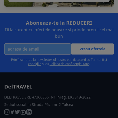
Aboneaza-te la REDUCERI
Fii la curent cu ofertele noastre si prinde pretul cel mai
bun
Vreau ofertele
Prin înscrierea la newsletter-ul nostru esti de acord cu
Termenii și
condițiile
și cu
Politica de confidențialitate
.
DelTRAVEL
DELTRAVEL SRL 47366866, Nr inreg. J36/819/2022
Sediul social in Strada Păcii nr 2 Tulcea