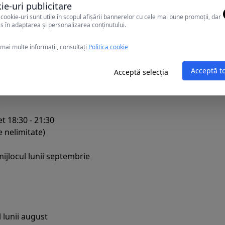
ie-uri publicitare
cookie-uri sunt utile în scopul afișării bannerelor cu cele mai bune promoții, dar
sfarsitul lunii august
s în adaptarea și personalizarea conținutului.
mai multe informații, consultați
Politica cookie
Acceptă t
Acceptă selecția
 inceputul lunii septembrie
et 18:30 - 21:30
e nelimitate)
mijlocul lunii septembrie
l lunii august