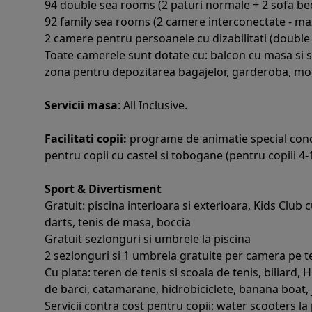
94 double sea rooms (2 paturi normale + 2 sofa beds;
92 family sea rooms (2 camere interconectate - max 
2 camere pentru persoanele cu dizabilitati (doubl
Toate camerele sunt dotate cu: balcon cu masa si sca
zona pentru depozitarea bagajelor, garderoba, moc
Servicii masa
: All Inclusive.
Facilitati copii:
programe de animatie special concepu
pentru copii cu castel si tobogane (pentru copiii 4-1
Sport & Divertisment
Gratuit: piscina interioara si exterioara, Kids Club
darts, tenis de masa, boccia
Gratuit sezlonguri si umbrele la piscina
2 sezlonguri si 1 umbrela gratuite per camera pe tera
Cu plata: teren de tenis si scoala de tenis, biliard,
de barci, catamarane, hidrobiciclete, banana boat, j
Servicii contra cost pentru copii: water scooters la