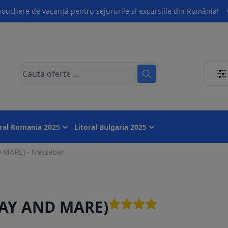
ouchere de vacanță pentru sejururile si excursiile din România!
oral Romania 2025
Litoral Bulgaria 2025
 MARE) - Nessebar
BAY AND MARE)