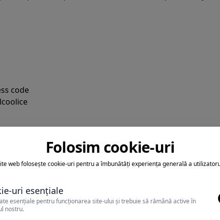
ess code
lcoolice
ce 18:30 - 21:30
Folosim cookie-uri
e nelimitate)
ite web folosește cookie-uri pentru a îmbunătăți experiența generală a utilizatoru
 inceputul lunii septembrie
ie-uri esențiale
ate esențiale pentru funcționarea site-ului și trebuie să rămână active în
l nostru.