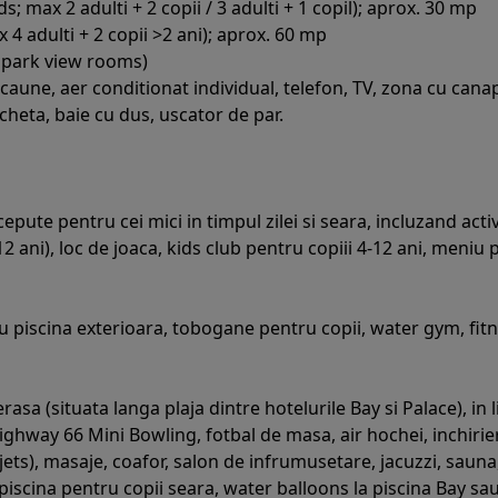
 max 2 adulti + 2 copii / 3 adulti + 1 copil); aprox. 30 mp
4 adulti + 2 copii >2 ani); aprox. 60 mp
e park view rooms)
une, aer conditionat individual, telefon, TV, zona cu canapea,
heta, baie cu dus, uscator de par.
te pentru cei mici in timpul zilei si seara, incluzand activit
2 ani), loc de joaca, kids club pentru copiii 4-12 ani, meniu 
 cu piscina exterioara, tobogane pentru copii, water gym, fitn
sa (situata langa plaja dintre hotelurile Bay si Palace), in li
 Highway 66 Mini Bowling, fotbal de masa, air hochei, inchirier
ets), masaje, coafor, salon de infrumusetare, jacuzzi, sauna,
 piscina pentru copii seara, water balloons la piscina Bay sau