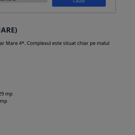
Caută
MARE)
ar Mare 4*. Complexul este situat chiar pe malul
 29 mp
0 mp