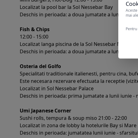
Cook
Localizat la pool bar la Sol Nessebar Bay
Aceste 
Deschis in perioada: a doua jumatate a lunii iunie - 
mai ale
Fish & Chips
Pentru 
12:00 - 15:00
Localizat langa piscina de la Sol Nessebar Mare
Deschis in perioada: a doua jumatate a lunii iunie -
Osteria del Golfo
Specialitati traditionale italienesti, pentru cina, buf
Este necesara rezervare efectuata la receptie (vizit
Localizat in Sol Nessebar Palace
Deschis in perioada: prima jumatate a lunii iunie - 
Umi Japanese Corner
Sushi rolls, tempura & soup miso 21:00 - 22:00
Localizat in zona de lobby la hotelurile Bay si Mare
Deschis in perioada: jumatatea lunii iunie - sfarsitu