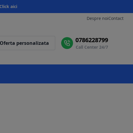
Click aici
Despre noi
Contact
0786228799
Oferta personalizata
Call Center 24/7