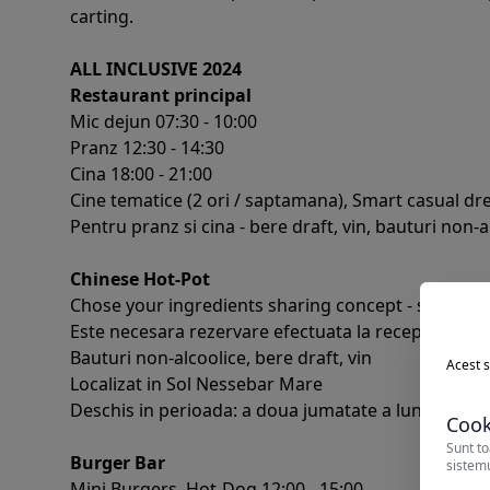
carting.
ALL INCLUSIVE 2024
Restaurant principal
Mic dejun 07:30 - 10:00
Pranz 12:30 - 14:30
Cina 18:00 - 21:00
Cine tematice (2 ori / saptamana), Smart casual dr
Pentru pranz si cina - bere draft, vin, bauturi non-a
Chinese Hot-Pot
Chose your ingredients sharing concept - self-servi
Este necesara rezervare efectuata la receptie (vizit
Bauturi non-alcoolice, bere draft, vin
Acest s
Localizat in Sol Nessebar Mare
Deschis in perioada: a doua jumatate a lunii iunie -
Cook
Sunt to
Burger Bar
sistemu
Mini Burgers, Hot-Dog 12:00 - 15:00