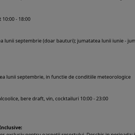
 10:00 - 18:00
ea lunii septembrie (doar bauturi); jumatatea lunii iunie - ju
ea lunii septembrie, in functie de conditiile meteorologice
lcoolice, bere draft, vin, cocktailuri 10:00 - 23:00
 Inclusive:
 exclusiv pentru oaspetii resortului. Deschis in perioada: ju