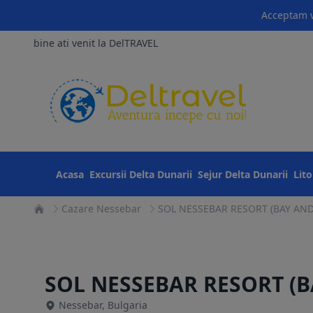
Acceptam v
bine ati venit la DelTRAVEL
Acasa
Excursii Delta Dunarii
Sejur Delta Dunarii
Lit
Cazare Nessebar
SOL NESSEBAR RESORT (BAY AND
SOL NESSEBAR RESORT (
Nessebar, Bulgaria