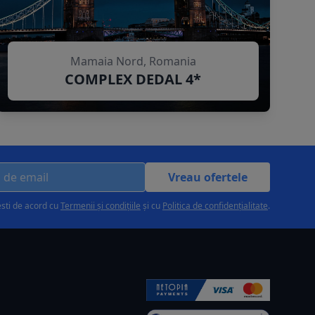
Mamaia Nord, Romania
COMPLEX DEDAL 4*
Vreau ofertele
esti de acord cu
Termenii și condițiile
și cu
Politica de confidențialitate
.