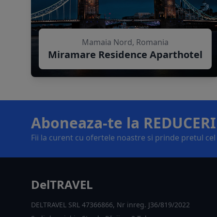
Mamaia Nord, Romania
Miramare Residence Aparthotel
Aboneaza-te la REDUCERI
Fii la curent cu ofertele noastre si prinde pretul ce
DelTRAVEL
DELTRAVEL SRL 47366866, Nr inreg. J36/819/2022