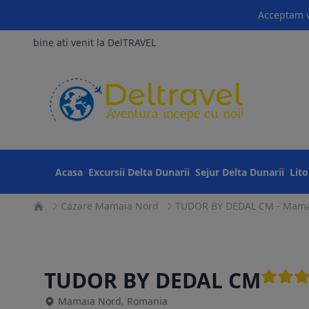
Acceptam v
bine ati venit la DelTRAVEL
Acasa
Excursii Delta Dunarii
Sejur Delta Dunarii
Lit
Cazare Mamaia Nord
TUDOR BY DEDAL CM - Mama
TUDOR BY DEDAL CM
Mamaia Nord, Romania