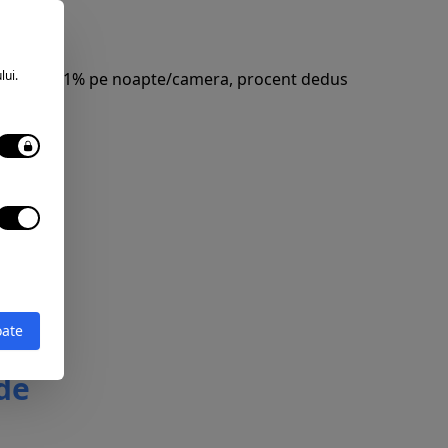
lui.
prezentand 1% pe noapte/camera, procent dedus
oate
 de