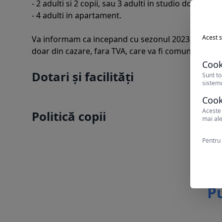
- 2 adulti si 2 copii, sau 3 adulti in studio double;
- 4 adulti in apartament.
Acest s
Va informam ca incepand cu sezonul 2023, se va in
doar din cazare, fara TVA, care va fi comunicat la
Cook
Dotari și facilități
Sunt to
sistemu
Cook
Aceste 
Politică copii
mai ale
Pentru 
Pu