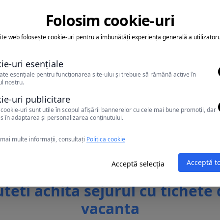
Folosim cookie-uri
ite web folosește cookie-uri pentru a îmbunătăți experiența generală a utilizatoru
casa la receptie in momentul cazarii taxa de statiune, re
 momentul check-in-ului, conform HCL NR. 614/2022.
ie-uri esențiale
ate esențiale pentru funcționarea site-ului și trebuie să rămână active în
l nostru.
ie-uri publicitare
cookie-uri sunt utile în scopul afișării bannerelor cu cele mai bune promoții, dar
s în adaptarea și personalizarea conținutului.
mai multe informații, consultați
Politica cookie
Acceptă t
Acceptă selecția
teti achita sejurul cu tichete
vacanta