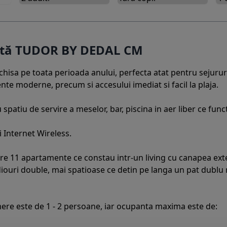
ertă TUDOR BY DEDAL CM
isa pe toata perioada anului, perfecta atat pentru sejururil
te moderne, precum si accesului imediat si facil la plaja.
 spatiu de servire a meselor, bar, piscina in aer liber ce fun
i Internet Wireless.
are 11 apartamente ce constau intr-un living cu canapea ext
diouri double, mai spatioase ce detin pe langa un pat dublu 
re este de 1 - 2 persoane, iar ocupanta maxima este de: