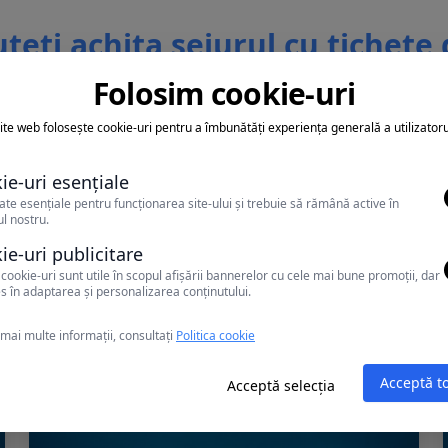
teti achita sejurul cu tichete
vacanta
Folosim cookie-uri
ite web folosește cookie-uri pentru a îmbunătăți experiența generală a utilizatoru
ie-uri esențiale
ate esențiale pentru funcționarea site-ului și trebuie să rămână active în
l nostru.
Alte oferte în Mamaia Nord
ie-uri publicitare
cookie-uri sunt utile în scopul afișării bannerelor cu cele mai bune promoții, dar
s în adaptarea și personalizarea conținutului.
mai multe informații, consultați
Politica cookie
Acceptă t
Acceptă selecția