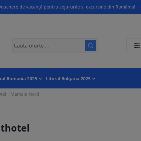
ouchere de vacanță pentru sejururile si excursiile din România!
oral Romania 2025
Litoral Bulgaria 2025
tel - Mamaia Nord
thotel