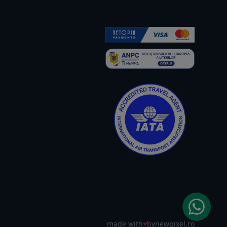
made with
♥
by
newpixel.ro