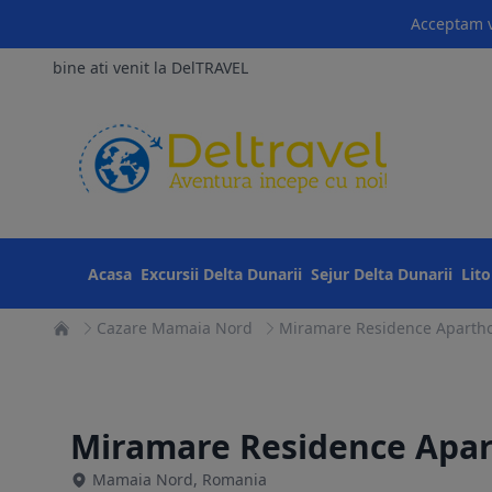
Acceptam v
bine ati venit la DelTRAVEL
Acasa
Excursii Delta Dunarii
Sejur Delta Dunarii
Lit
Cazare Mamaia Nord
Miramare Residence Apartho
Miramare Residence Apar
Mamaia Nord, Romania