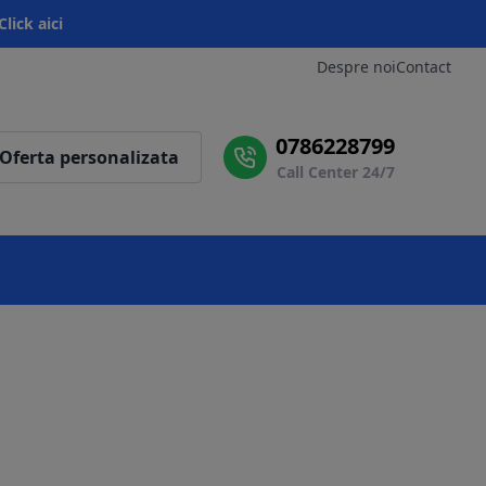
Click aici
Despre noi
Contact
0786228799
Oferta personalizata
Call Center 24/7