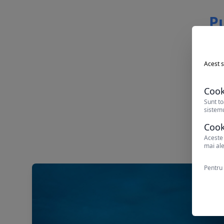
Pu
Acest s
Cook
Sunt to
sistemu
Cook
Aceste 
mai ale
Pentru 