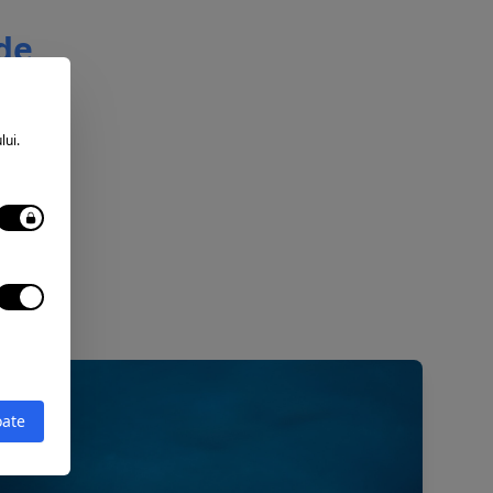
 de
lui.
oate