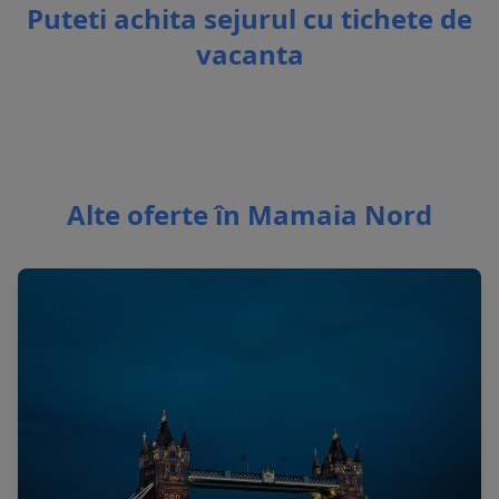
Puteti achita sejurul cu tichete de
vacanta
Alte oferte în Mamaia Nord