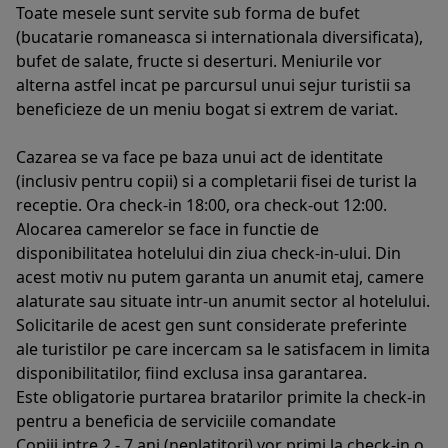
Toate mesele sunt servite sub forma de bufet
(bucatarie romaneasca si internationala diversificata),
bufet de salate, fructe si deserturi. Meniurile vor
alterna astfel incat pe parcursul unui sejur turistii sa
beneficieze de un meniu bogat si extrem de variat.
Cazarea se va face pe baza unui act de identitate
(inclusiv pentru copii) si a completarii fisei de turist la
receptie. Ora check-in 18:00, ora check-out 12:00.
Alocarea camerelor se face in functie de
disponibilitatea hotelului din ziua check-in-ului. Din
acest motiv nu putem garanta un anumit etaj, camere
alaturate sau situate intr-un anumit sector al hotelului.
Solicitarile de acest gen sunt considerate preferinte
ale turistilor pe care incercam sa le satisfacem in limita
disponibilitatilor, fiind exclusa insa garantarea.
Este obligatorie purtarea bratarilor primite la check-in
pentru a beneficia de serviciile comandate
Copiii intre 2 - 7 ani (neplatitori) vor primi la check-in o