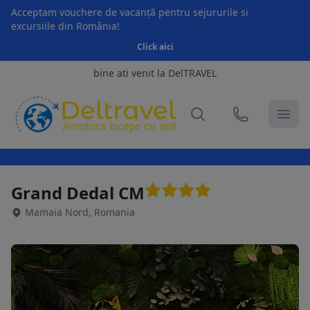
Acceptam vouchere de vacanță pentru sejururile si
excursiile din România!
Click aici
bine ati venit la DelTRAVEL
Grand Dedal CM
Mamaia Nord, Romania