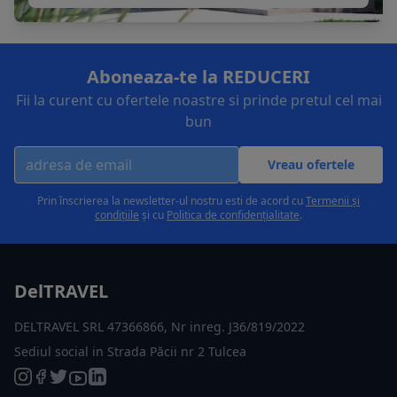
Aboneaza-te la REDUCERI
Fii la curent cu ofertele noastre si prinde pretul cel mai
bun
Vreau ofertele
Prin înscrierea la newsletter-ul nostru esti de acord cu
Termenii și
condițiile
și cu
Politica de confidențialitate
.
DelTRAVEL
DELTRAVEL SRL 47366866, Nr inreg. J36/819/2022
Sediul social in Strada Păcii nr 2 Tulcea