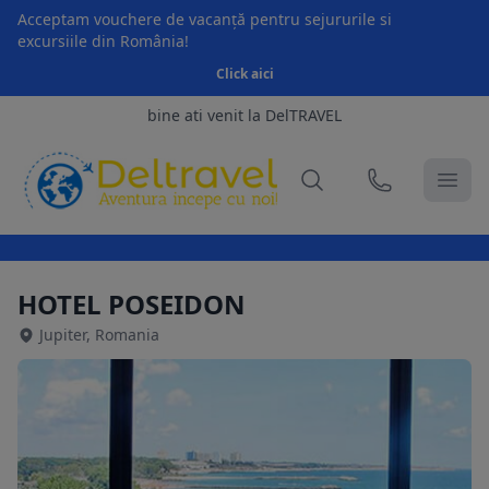
Acceptam vouchere de vacanță pentru sejururile si
excursiile din România!
Click aici
bine ati venit la DelTRAVEL
HOTEL POSEIDON
Jupiter, Romania