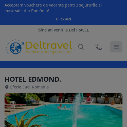
Acceptam vouchere de vacanță pentru sejururile si
excursiile din România!
Click aici
bine ati venit la DelTRAVEL
HOTEL EDMOND.
Eforie Sud, Romania