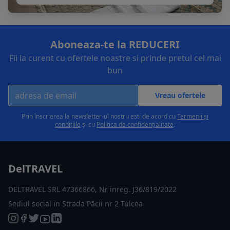
Aboneaza-te la REDUCERI
Fii la curent cu ofertele noastre si prinde pretul cel mai
bun
Vreau ofertele
Prin înscrierea la newsletter-ul nostru esti de acord cu
Termenii și
condițiile
și cu
Politica de confidențialitate
.
DelTRAVEL
DELTRAVEL SRL 47366866, Nr inreg. J36/819/2022
Sediul social in Strada Păcii nr 2 Tulcea