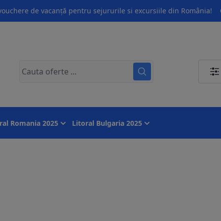
ouchere de vacanță pentru sejururile si excursiile din România!
oral Romania 2025
Litoral Bulgaria 2025