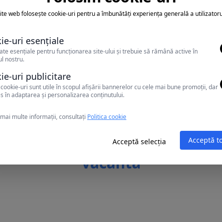
zare pentru un adult.
ite web folosește cookie-uri pentru a îmbunătăți experiența generală a utilizatoru
ie-uri esențiale
ate esențiale pentru funcționarea site-ului și trebuie să rămână active în
l nostru.
ie-uri publicitare
cookie-uri sunt utile în scopul afișării bannerelor cu cele mai bune promoții, dar
s în adaptarea și personalizarea conținutului.
mai multe informații, consultați
Politica cookie
teti achita sejurul cu tichete
Acceptă t
Acceptă selecția
vacanta