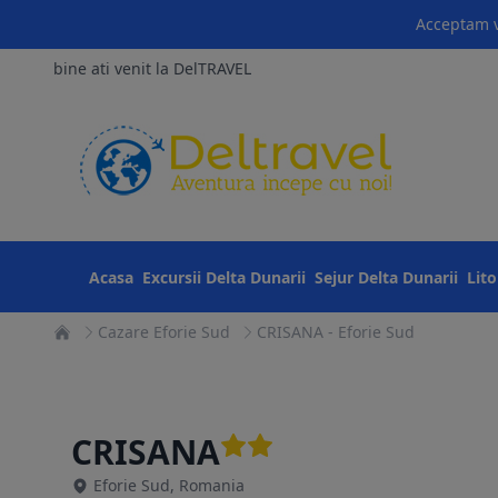
Acceptam v
bine ati venit la DelTRAVEL
Acasa
Excursii Delta Dunarii
Sejur Delta Dunarii
Lit
Cazare Eforie Sud
CRISANA - Eforie Sud
CRISANA
Eforie Sud, Romania