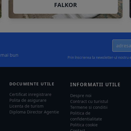
FALKOR
l mai bun
Prin înscrierea la newsletter-ul nostru 
DOCUMENTE UTILE
INFORMATII UTILE
Certificat inregistrare
Despre noi
Polita de asigurare
Contract cu turistul
Licenta de turism
Termene si conditii
Diploma Director Agentie
Politica de
confidentialitate
Politica cookie
Contact