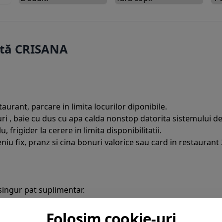
rtă CRISANA
aurant, parcare in limita locurilor diponibile.
i , baie cu dus cu apa calda nonstop datorita sistemului de i
frigider la cerere in limita disponibilitatii.
iu fix, pranz si cina bonuri valorice sau card in restaurant 
 singur pat suplimentar.
 beneficiaza de gratuitate la cazare, fara pat suplimentar.
iti achita 50 % din tariful de cazare pentru un adult, cu acor
Folosim cookie-uri