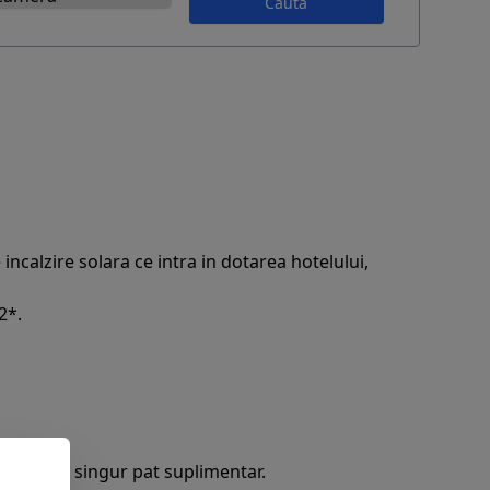
Caută
ncalzire solara ce intra in dotarea hotelului,
2*.
darea unui singur pat suplimentar.