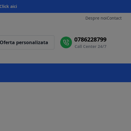
Click aici
Despre noi
Contact
0786228799
Oferta personalizata
Call Center 24/7