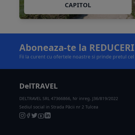
CAPITOL
Aboneaza-te la REDUCERI
Fii la curent cu ofertele noastre si prinde pretul ce
DelTRAVEL
DELTRAVEL SRL 47366866, Nr inreg. J36/819/2022
Sediul social in Strada Păcii nr 2 Tulcea