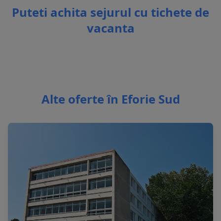
Puteti achita sejurul cu tichete de
vacanta
Alte oferte în Eforie Sud