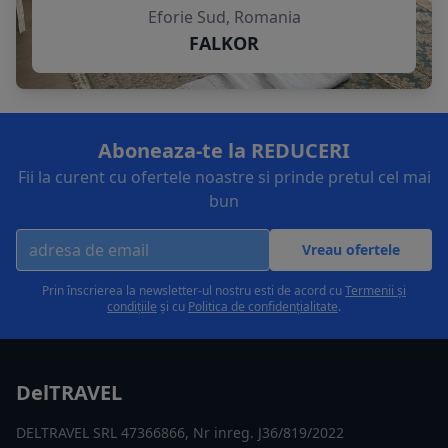
Eforie Sud, Romania
FALKOR
Aboneaza-te la REDUCERI
Fii la curent cu ofertele noastre si prinde pretul cel mai
bun
Vreau ofertele
Prin înscrierea la newsletter-ul nostru esti de acord cu
Termenii și
condițiile
și cu
Politica de confidențialitate
.
DelTRAVEL
DELTRAVEL SRL 47366866, Nr inreg. J36/819/2022