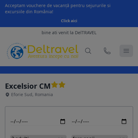
Acceptam vouchere de vacanță pentru sejururile si
excursiile din România!
Click aici
bine ati venit la DelTRAVEL
Excelsior CM
Eforie Sud, Romania