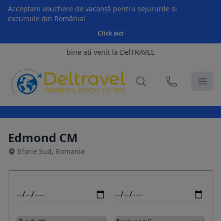
Acceptam vouchere de vacanță pentru sejururile si
excursiile din România!
Click aici
bine ati venit la DelTRAVEL
Edmond CM
Eforie Sud, Romania