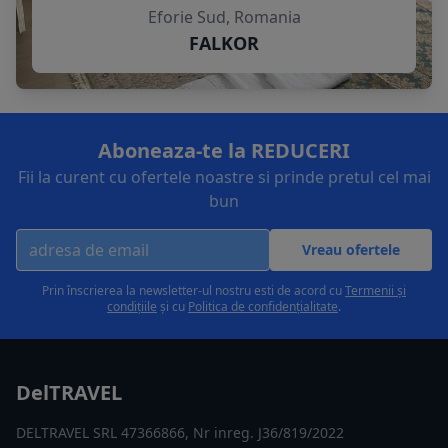
Eforie Sud, Romania
FALKOR
Aboneaza-te la REDUCERI
Fii la curent cu ofertele noastre si prinde pretul cel mai
bun
Vreau ofertele
Prin înscrierea la newsletter-ul nostru esti de acord cu
Termenii și
condițiile
și cu
Politica de confidențialitate
.
DelTRAVEL
DELTRAVEL SRL 47366866, Nr inreg. J36/819/2022