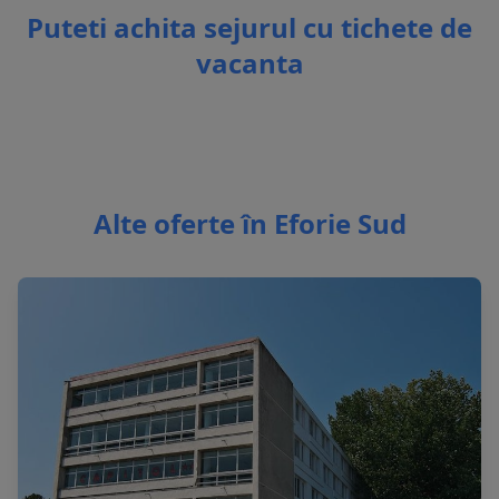
Puteti achita sejurul cu tichete de
vacanta
Alte oferte în Eforie Sud