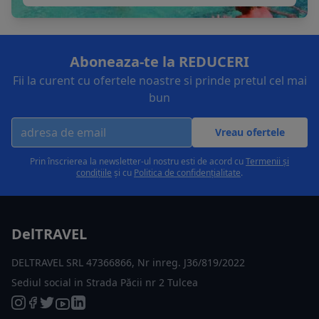
Aboneaza-te la REDUCERI
Fii la curent cu ofertele noastre si prinde pretul cel mai
bun
Vreau ofertele
Prin înscrierea la newsletter-ul nostru esti de acord cu
Termenii și
condițiile
și cu
Politica de confidențialitate
.
DelTRAVEL
DELTRAVEL SRL 47366866, Nr inreg. J36/819/2022
Sediul social in Strada Păcii nr 2 Tulcea