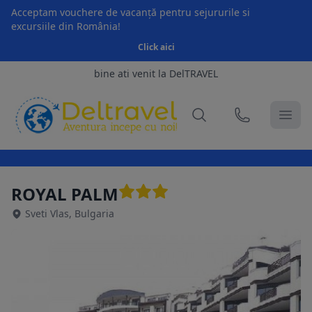
Acceptam vouchere de vacanță pentru sejururile si
excursiile din România!
Click aici
bine ati venit la DelTRAVEL
ROYAL PALM
Sveti Vlas, Bulgaria