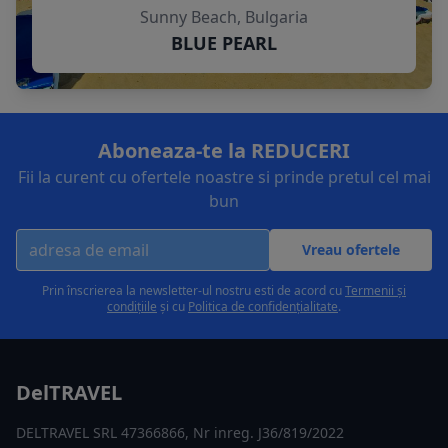
Sunny Beach, Bulgaria
BLUE PEARL
Aboneaza-te la REDUCERI
Fii la curent cu ofertele noastre si prinde pretul cel mai
bun
Vreau ofertele
Prin înscrierea la newsletter-ul nostru esti de acord cu
Termenii și
condițiile
și cu
Politica de confidențialitate
.
DelTRAVEL
DELTRAVEL SRL 47366866, Nr inreg. J36/819/2022