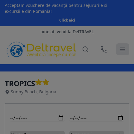
Acceptam vouchere de vacanță pentru sejururile si
excursiile din România!
Click aici
bine ati venit la DelTRAVEL
TROPICS
Sunny Beach, Bulgaria