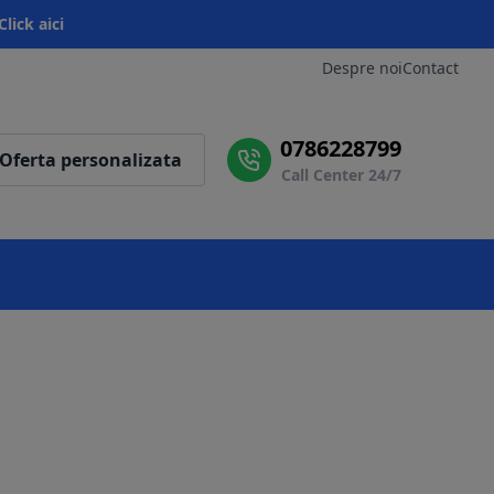
Click aici
Despre noi
Contact
0786228799
Oferta personalizata
Call Center 24/7