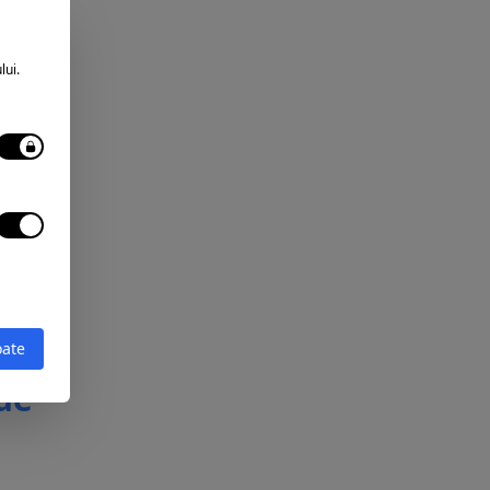
lui.
oate
 de