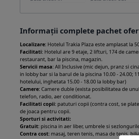
Informații complete pachet ofe
Localizare
: Hotelul Trakia Plaza este amplasat la 50
Facilitati
: Hotelul are 9 etaje, 2 lifturi, 174 de cam
restaurant, bar la piscina, magazin.
Servicii masa
: All Inclusive (mic dejun, pranz si ci
in lobby bar si la barul de la piscina 10.00 - 24.00; 1
hotelului, inghetata 15.00 - 18.00 la lobby bar)
Camere
: Camere duble (exista posibilitatea de unul
telefon, radio, aer conditionat.
Facilitati copii
: patuturi copii (contra cost, se pla
de joaca pentru copii.
Sporturi si activitati:
Gratuit
: piscina in aer liber, umbrele si sezlonguril
Contra cost
: masaj, teren tenis, masa de tenis, bilia