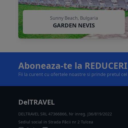
Sunny Beach, Bulgaria
GARDEN NEVIS
Aboneaza-te la REDUCERI
Fii la curent cu ofertele noastre si prinde pretul ce
DelTRAVEL
DELTRAVEL SRL 47366866, Nr inreg. J36/819/2022
Sediul social in Strada Păcii nr 2 Tulcea