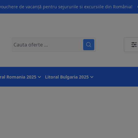
ouchere de vacanță pentru sejururile si excursiile din România!
oral Romania 2025
Litoral Bulgaria 2025