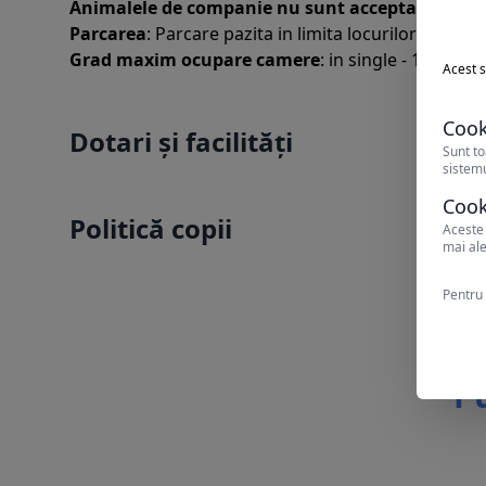
Animalele de companie nu sunt acceptate.
Parcarea
: Parcare pazita in limita locurilor disponi
Grad maxim ocupare camere
: in single - 1 adult ;
Acest s
Cook
Dotari și facilități
Sunt to
sistemu
Cook
Politică copii
Aceste 
mai ale
Pentru 
Pu