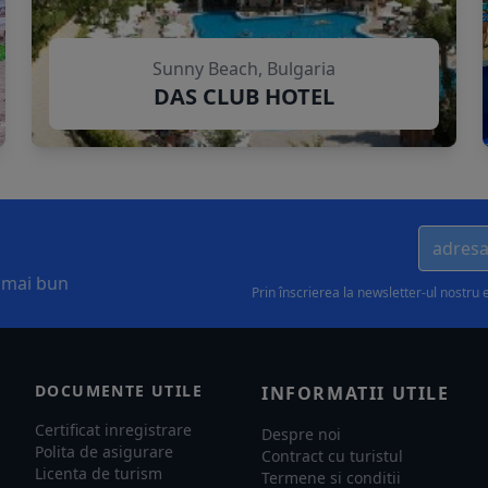
Sunny Beach, Bulgaria
DAS CLUB HOTEL
l mai bun
Prin înscrierea la newsletter-ul nostru 
DOCUMENTE UTILE
INFORMATII UTILE
Certificat inregistrare
Despre noi
Polita de asigurare
Contract cu turistul
Licenta de turism
Termene si conditii