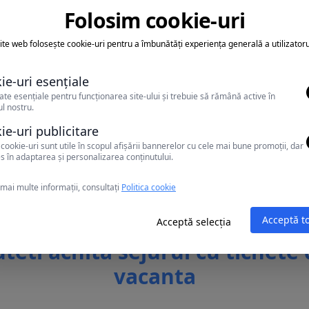
Folosim cookie-uri
bile - contra cost.
 in duble - 2 adulti +2 copii / 3 adulti+ 1 copil.
ite web folosește cookie-uri pentru a îmbunătăți experiența generală a utilizatoru
ie-uri esențiale
ate esențiale pentru funcționarea site-ului și trebuie să rămână active în
l nostru.
ie-uri publicitare
cookie-uri sunt utile în scopul afișării bannerelor cu cele mai bune promoții, dar
s în adaptarea și personalizarea conținutului.
mai multe informații, consultați
Politica cookie
Acceptă t
Acceptă selecția
teti achita sejurul cu tichete
vacanta