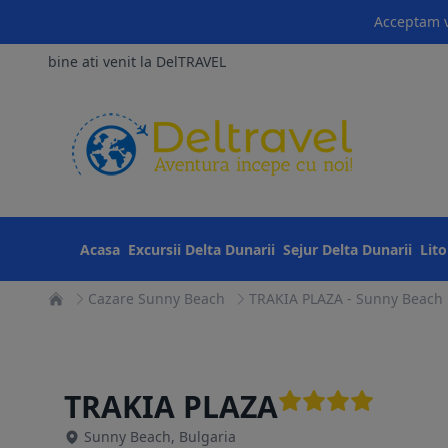
Acceptam v
bine ati venit la DelTRAVEL
Acasa
Excursii Delta Dunarii
Sejur Delta Dunarii
Lit
Cazare Sunny Beach
TRAKIA PLAZA - Sunny Beach
TRAKIA PLAZA
Sunny Beach, Bulgaria