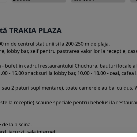
rtă TRAKIA PLAZA
0 m de centrul statiunii si la 200-250 m de plaja.
ere, lobby bar, seif pentru pastrarea valorilor la receptie, ca
na - bufet in cadrul restaurantului Chuchura, bauturi locale al
1.00 - 15.00 snacksuri la lobby bar, 10.00 - 18.00 - ceai, cafea 
 sau 2 paturi suplimentare), toate camerele au bai cu dus, WC
teste la receptie) scaune speciale pentru bebelusi la restaura
e de la piscina.
rd, jacuzzi, sala internet.