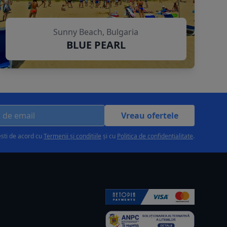
Sunny Beach, Bulgaria
BLUE PEARL
Vreau ofertele
esti de acord cu
Termenii și condițiile
și cu
Politica de confidențialitate
.