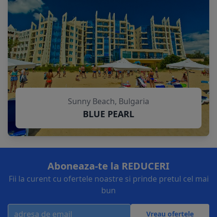
Sunny Beach, Bulgaria
BLUE PEARL
Aboneaza-te la REDUCERI
Fii la curent cu ofertele noastre si prinde pretul cel mai
bun
Vreau ofertele