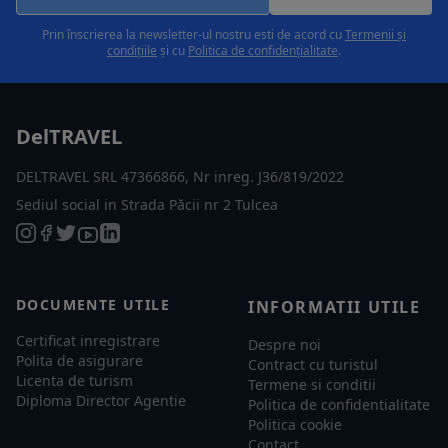
Prin înscrierea la newsletter-ul nostru esti de acord cu
Termenii și
condițiile
și cu
Politica de confidențialitate
.
DelTRAVEL
DELTRAVEL SRL 47366866, Nr inreg. J36/819/2022
Sediul social in Strada Păcii nr 2 Tulcea
DOCUMENTE UTILE
INFORMATII UTILE
Certificat inregistrare
Despre noi
Polita de asigurare
Contract cu turistul
Licenta de turism
Termene si conditii
Diploma Director Agentie
Politica de confidentialitate
Politica cookie
Contact