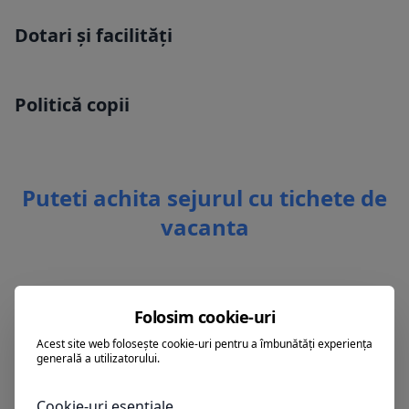
Dotari și facilități
Politică copii
Puteti achita sejurul cu tichete de
vacanta
Folosim cookie-uri
Acest site web folosește cookie-uri pentru a îmbunătăți experiența
Alte oferte în Sunny Beach
generală a utilizatorului.
Cookie-uri esențiale