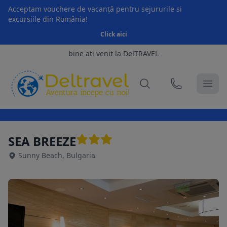
Acceptam vouchere de vacanță pentru sejururile si
excursiile din România!
Click aici
bine ati venit la DelTRAVEL
SEA BREEZE
Sunny Beach, Bulgaria