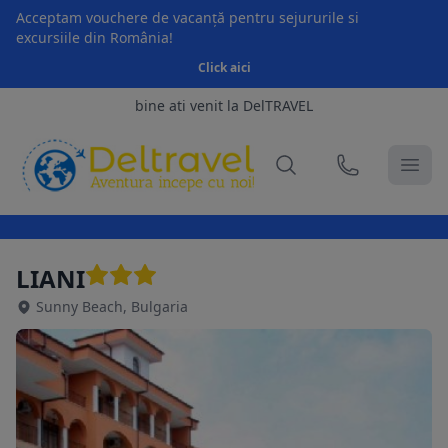
Acceptam vouchere de vacanță pentru sejururile si
excursiile din România!
Click aici
bine ati venit la DelTRAVEL
LIANI
Sunny Beach, Bulgaria