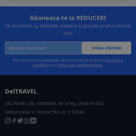
Aboneaza-te la REDUCERI
Fii la curent cu ofertele noastre si prinde pretul cel mai
bun
Vreau ofertele
Prin înscrierea la newsletter-ul nostru esti de acord cu
Termenii și
condițiile
și cu
Politica de confidențialitate
.
DelTRAVEL
DELTRAVEL SRL 47366866, Nr inreg. J36/819/2022
Sediul social in Strada Păcii nr 2 Tulcea