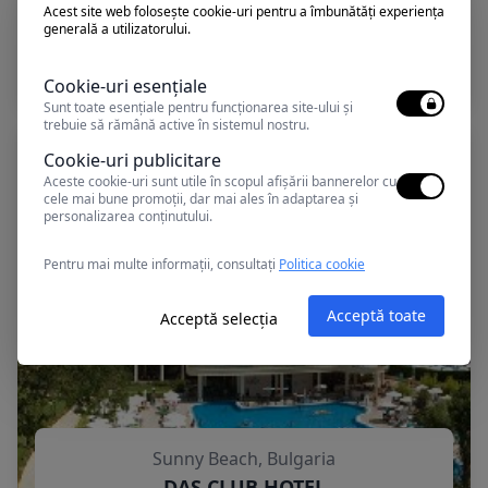
Acest site web folosește cookie-uri pentru a îmbunătăți experiența
Sunny Beach, Bulgaria
generală a utilizatorului.
GARDEN NEVIS
Cookie-uri esențiale
Sunt toate esențiale pentru funcționarea site-ului și
trebuie să rămână active în sistemul nostru.
Cookie-uri publicitare
Aceste cookie-uri sunt utile în scopul afișării bannerelor cu
cele mai bune promoții, dar mai ales în adaptarea și
personalizarea conținutului.
Pentru mai multe informații, consultați
Politica cookie
Acceptă toate
Acceptă selecția
Sunny Beach, Bulgaria
DAS CLUB HOTEL