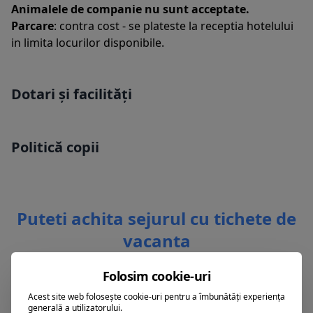
Animalele de companie nu sunt acceptate.
Parcare
: contra cost - se plateste la receptia hotelului
in limita locurilor disponibile.
Dotari și facilități
Politică copii
Puteti achita sejurul cu tichete de
vacanta
Folosim cookie-uri
Acest site web folosește cookie-uri pentru a îmbunătăți experiența
generală a utilizatorului.