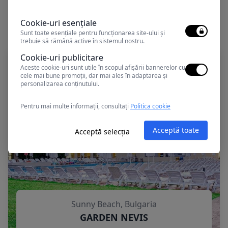
Alte oferte în Sunny Beach
Cookie-uri esențiale
Sunt toate esențiale pentru funcționarea site-ului și
trebuie să rămână active în sistemul nostru.
Cookie-uri publicitare
Aceste cookie-uri sunt utile în scopul afișării bannerelor cu
cele mai bune promoții, dar mai ales în adaptarea și
personalizarea conținutului.
Pentru mai multe informații, consultați
Politica cookie
Acceptă toate
Acceptă selecția
Sunny Beach, Bulgaria
GARDEN NEVIS