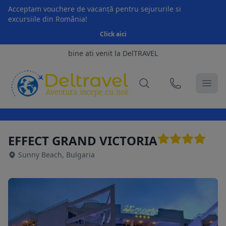
Acceptam vouchere de vacanță pentru sejururile si
excursiile din România!
Click aici
bine ati venit la DelTRAVEL
EFFECT GRAND VICTORIA
Sunny Beach, Bulgaria