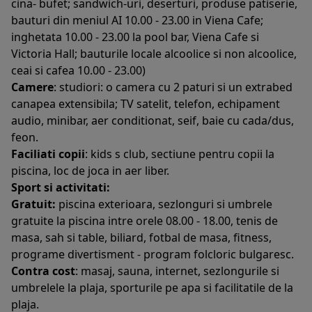
cina- bufet; sandwich-uri, deserturi, produse patiserie,
bauturi din meniul AI 10.00 - 23.00 in Viena Cafe;
inghetata 10.00 - 23.00 la pool bar, Viena Cafe si
Victoria Hall; bauturile locale alcoolice si non alcoolice,
ceai si cafea 10.00 - 23.00)
Camere
: studiori: o camera cu 2 paturi si un extrabed
canapea extensibila; TV satelit, telefon, echipament
audio, minibar, aer conditionat, seif, baie cu cada/dus,
feon.
Faciliati copii
: kids s club, sectiune pentru copii la
piscina, loc de joca in aer liber.
Sport si activitati:
Gratuit:
piscina exterioara, sezlonguri si umbrele
gratuite la piscina intre orele 08.00 - 18.00, tenis de
masa, sah si table, biliard, fotbal de masa, fitness,
programe divertisment - program folcloric bulgaresc.
Contra cost
: masaj, sauna, internet, sezlongurile si
umbrelele la plaja, sporturile pe apa si facilitatile de la
plaja.