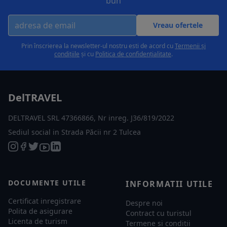
bun
Vreau ofertele
Prin înscrierea la newsletter-ul nostru esti de acord cu
Termenii și
condițiile
și cu
Politica de confidențialitate
.
DelTRAVEL
DELTRAVEL SRL 47366866, Nr inreg. J36/819/2022
Sediul social in Strada Păcii nr 2 Tulcea
DOCUMENTE UTILE
INFORMATII UTILE
Certificat inregistrare
Despre noi
Polita de asigurare
Contract cu turistul
Licenta de turism
Termene si conditii