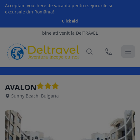
Acceptam vouchere de vacanță pentru sejururile si
excursiile din România!
Click aici
bine ati venit la DelTRAVEL
AVALON
Sunny Beach, Bulgaria