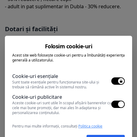
- adult in pat suplimentar in Dubla - 30% reducere.
Dotari și facilități
Folosim cookie-uri
Politică copii
Acest site web folosește cookie-uri pentru a îmbunătăți experiența
generală a utilizatorului.
Cookie-uri esențiale
Puteti achita sejurul cu tichete de
Sunt toate esențiale pentru funcționarea site-ului și
trebuie să rămână active în sistemul nostru.
vacanta
Cookie-uri publicitare
Aceste cookie-uri sunt utile în scopul afișării bannerelor cu
cele mai bune promoții, dar mai ales în adaptarea și
personalizarea conținutului.
Pentru mai multe informații, consultați
Politica cookie