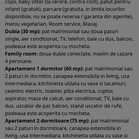
copii, baby sitter (la cerere, contra cost), patut pentru
infanti (gratuit), parcare (gratuita, in limita locurilor
disponibile, nu se poate rezerva / garanta din agentie),
meniu vegetarian, Room service, Masaj.
Dubla (30 mp):
pat matrimonial sau doua paturi
single, aer conditionat, TV, telefon, baie cu dus, balcon,
podeaua este acoperita cu mocheta.
Family room:
doua duble conectate, maxim de cazare
4 persoane.
Apartament 1 dormitor (60 mp):
pat matrimonial sau
2 paturi in dormitor, canapea extensibila in living, usa
intermediara, kitchinetta utilata cu vase si tacamuri,
ceaininc electric, toaster, plita electrica, cuptor,
aspirator, masa de calcat, aer conditionat, TV, baie cu
dus, uscator de par, balcon, stand uscator de rufe,
podeaua este acoperita cu mocheta.
Apartament 2 dormitoare (75 mp):
pat matrimonial
sau 2 paturi in dormitoare, canapea extensibila in
living, usa intermediara, kitchinetta utilata cu vase si