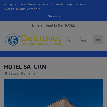
Acceptam vouchere de vacanță pentru sejururile si
excursiile din România!
Click aici
bine ati venit la DelTRAVEL
HOTEL SATURN
Saturn, Romania