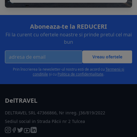
Aboneaza-te la REDUCERI
Fii la curent cu ofertele noastre si prinde pretul cel mai
bun
Vreau ofertele
Prin înscrierea la newsletter-ul nostru esti de acord cu
Termenii și
condițiile
și cu
Politica de confidențialitate
.
DelTRAVEL
DELTRAVEL SRL 47366866, Nr inreg. J36/819/2022
Sediul social in Strada Păcii nr 2 Tulcea