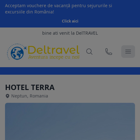
Acceptam vouchere de vacanță pentru sejururile si
excursiile din România!
Click aici
bine ati venit la DelTRAVEL
HOTEL TERRA
Neptun, Romania