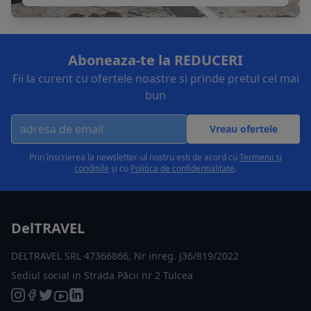
Aboneaza-te la REDUCERI
Fii la curent cu ofertele noastre si prinde pretul cel mai
bun
Vreau ofertele
Prin înscrierea la newsletter-ul nostru esti de acord cu
Termenii și
condițiile
și cu
Politica de confidențialitate
.
DelTRAVEL
DELTRAVEL SRL 47366866, Nr inreg. J36/819/2022
Sediul social in Strada Păcii nr 2 Tulcea