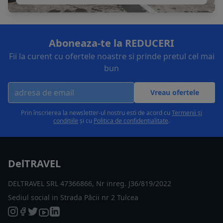
Aboneaza-te la REDUCERI
Fii la curent cu ofertele noastre si prinde pretul cel mai
bun
Vreau ofertele
Prin înscrierea la newsletter-ul nostru esti de acord cu
Termenii și
condițiile
și cu
Politica de confidențialitate
.
DelTRAVEL
DELTRAVEL SRL 47366866, Nr inreg. J36/819/2022
Sediul social in Strada Păcii nr 2 Tulcea