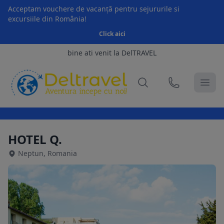
Acceptam vouchere de vacanță pentru sejururile si
excursiile din România!
Click aici
bine ati venit la DelTRAVEL
HOTEL Q.
Neptun, Romania