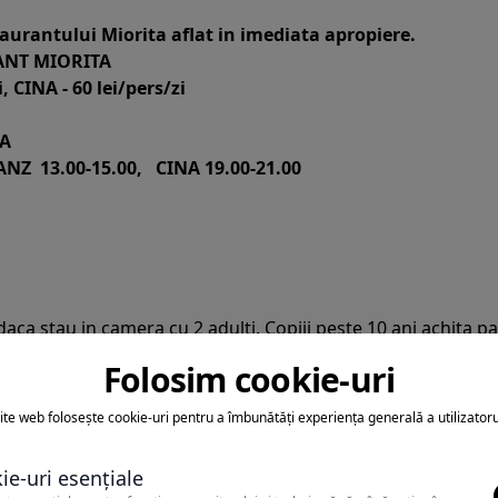
taurantului Miorita aflat in imediata apropiere.
RANT MIORITA
 CINA - 60 lei/pers/zi
NA
NZ 13.00-15.00, CINA 19.00-21.00
 daca stau in camera cu 2 adulti. Copiii peste 10 ani achita p
Folosim cookie-uri
st pentru copiii pana la 10 ani, peste 10 ani fiind obligatoriu
hetul achizitionat de adultii insotitori.
ite web folosește cookie-uri pentru a îmbunătăți experiența generală a utilizatoru
ie-uri esențiale
 masa