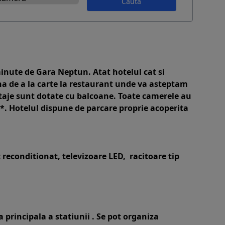
Caută
inute de Gara Neptun. Atat hotelul cat si
na de a la carte la restaurant unde va asteptam
a etaje sunt dotate cu balcoane. Toate camerele au
*. Hotelul dispune de parcare proprie acoperita
c reconditionat, televizoare LED, racitoare tip
 principala a statiunii . Se pot organiza