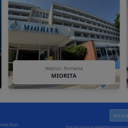
Neptun, Romania
MIORITA
l mai bun
Prin înscrierea la newsletter-ul nostru 