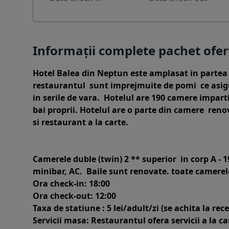
Informații complete pachet ofe
Hotel Balea din Neptun este amplasat in partea d
restaurantul sunt imprejmuite de pomi ce asigur
in serile de vara. Hotelul are 190 camere imparti
bai proprii.
Hotelul are o parte din camere renov
si restaurant a la carte.
Camerele duble (twin) 2 ** superior in corp A - 1
minibar, AC. Baile sunt renovate. toate camerele
Ora check-in: 18:00
Ora check-out: 12:00
Taxa de statiune : 5 lei/adult/zi (se achita la rece
Servicii masa: Restaurantul ofera servicii a la c