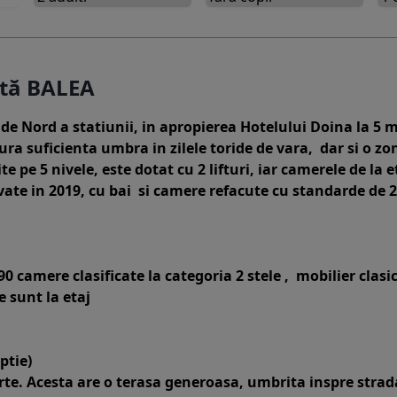
rtă BALEA
e Nord a statiunii, in apropierea Hotelului Doina la 5 m
a suficienta umbra in zilele toride de vara, dar si o zo
te pe 5 nivele, este dotat cu 2 lifturi, iar camerele de l
ate in 2019, cu bai si camere refacute cu standarde de 2
90 camere clasificate la categoria 2 stele , mobilier clasi
 sunt la etaj
ptie)
arte. Acesta are o terasa generoasa, umbrita inspre strada