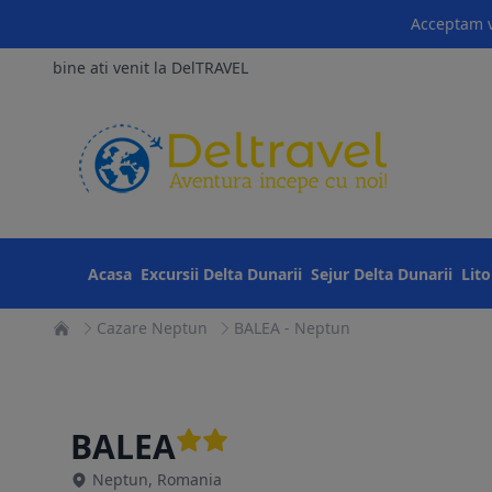
Acceptam v
bine ati venit la DelTRAVEL
Acasa
Excursii Delta Dunarii
Sejur Delta Dunarii
Lit
Cazare Neptun
BALEA - Neptun
BALEA
Neptun, Romania