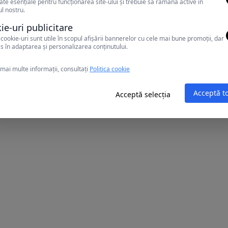
ate esențiale pentru funcționarea site-ului și trebuie să rămână active în
rea unei mese
l nostru.
ie-uri publicitare
cookie-uri sunt utile în scopul afișării bannerelor cu cele mai bune promoții, dar
s în adaptarea și personalizarea conținutului.
te gratis. doar in camerele cu parchet
mai multe informații, consultați
Politica cookie
Acceptă t
Acceptă selecția