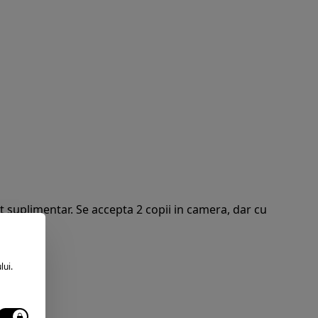
at suplimentar. Se accepta 2 copii in camera, dar cu
.
lui.