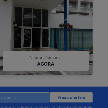
Neptun, Romania
AGORA
Vreau ofertele
esti de acord cu
Termenii și condițiile
și cu
Politica de confidențialitate
.