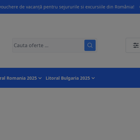
ouchere de vacanță pentru sejururile si excursiile din România!
oral Romania 2025
Litoral Bulgaria 2025