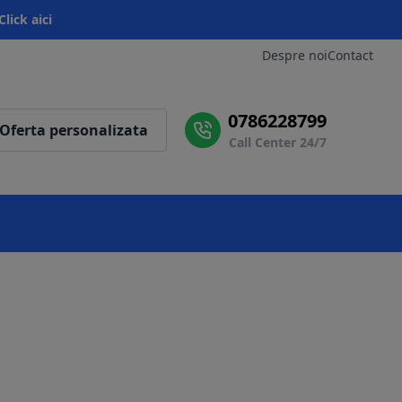
Click aici
Despre noi
Contact
0786228799
Oferta personalizata
Call Center 24/7