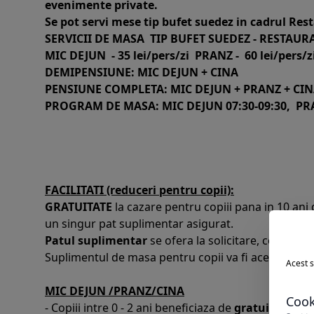
evenimente private.
Se pot servi mese tip bufet suedez in cadrul Res
SERVICII DE MASA TIP BUFET SUEDEZ - RESTAU
MIC DEJUN - 35 lei/pers/zi PRANZ - 60 lei/pers/zi,
DEMIPENSIUNE: MIC DEJUN + CINA
PENSIUNE COMPLETA: MIC DEJUN + PRANZ + CI
PROGRAM DE MASA: MIC DEJUN 07:30-09:30, PRA
FACILITATI (reduceri pentru copii):
GRATUITATE
la cazare pentru copiii pana in 10 ani
un singur pat suplimentar asigurat.
Patul suplimentar
se ofera la solicitare, contra co
Suplimentul de masa pentru copii va fi acelasi cu pac
Acest s
MIC DEJUN /PRANZ/CINA
Cook
- Copiii intre 0 - 2 ani beneficiaza de
gratuitate la