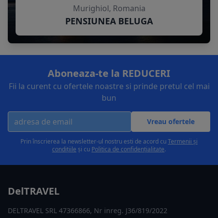
Murighiol, Romania
PENSIUNEA BELUGA
Aboneaza-te la REDUCERI
Fii la curent cu ofertele noastre si prinde pretul cel mai
bun
Vreau ofertele
Prin înscrierea la newsletter-ul nostru esti de acord cu
Termenii și
condițiile
și cu
Politica de confidențialitate
.
DelTRAVEL
DELTRAVEL SRL 47366866, Nr inreg. J36/819/2022