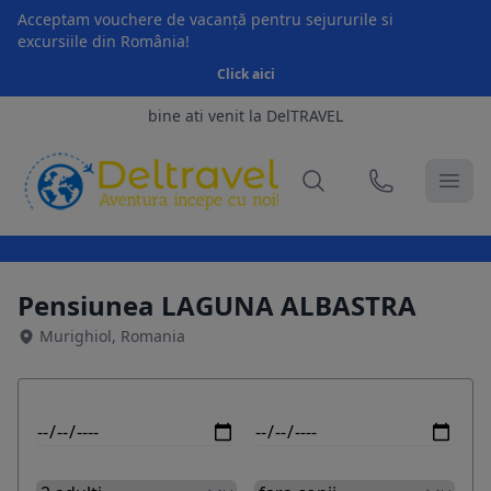
Acceptam vouchere de vacanță pentru sejururile si
excursiile din România!
Click aici
bine ati venit la DelTRAVEL
Pensiunea LAGUNA ALBASTRA
Murighiol, Romania