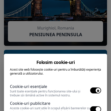
Murighiol, Romania
PENSIUNEA PENINSULA
Folosim cookie-uri
Acest site web folosește cookie-uri pentru a îmbunătăți experiența
generală a utilizatorului.
Cookie-uri esențiale
Sunt toate esențiale pentru funcționarea site-ului și
trebuie să rămână active în sistemul nostru.
Cookie-uri publicitare
Aceste cookie-uri sunt utile în scopul afișării bannerelor cu