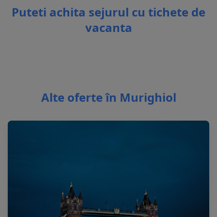
Puteti achita sejurul cu tichete de
vacanta
Alte oferte în Murighiol