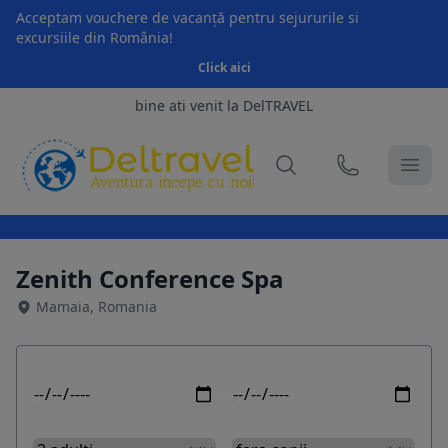
Acceptam vouchere de vacanță pentru sejururile si
excursiile din România!
Click aici
bine ati venit la DelTRAVEL
Zenith Conference Spa
Mamaia, Romania