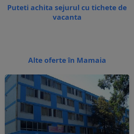
Puteti achita sejurul cu tichete de
vacanta
Alte oferte în Mamaia