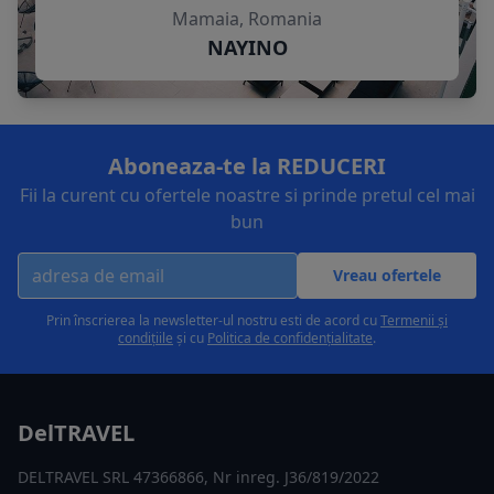
Mamaia, Romania
NAYINO
Aboneaza-te la REDUCERI
Fii la curent cu ofertele noastre si prinde pretul cel mai
bun
Vreau ofertele
Prin înscrierea la newsletter-ul nostru esti de acord cu
Termenii și
condițiile
și cu
Politica de confidențialitate
.
DelTRAVEL
DELTRAVEL SRL 47366866, Nr inreg. J36/819/2022