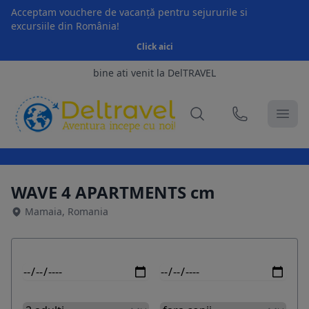
Acceptam vouchere de vacanță pentru sejururile si
excursiile din România!
Click aici
bine ati venit la DelTRAVEL
WAVE 4 APARTMENTS cm
Mamaia, Romania