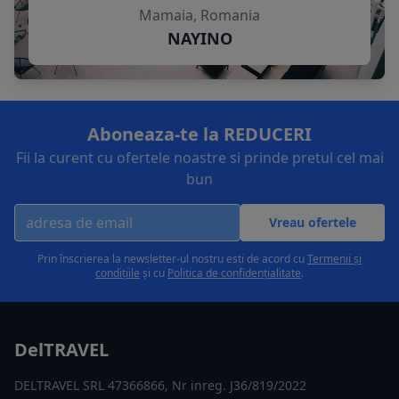
Mamaia, Romania
NAYINO
Aboneaza-te la REDUCERI
Fii la curent cu ofertele noastre si prinde pretul cel mai
bun
Vreau ofertele
Prin înscrierea la newsletter-ul nostru esti de acord cu
Termenii și
condițiile
și cu
Politica de confidențialitate
.
DelTRAVEL
DELTRAVEL SRL 47366866, Nr inreg. J36/819/2022