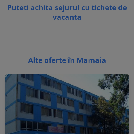
Puteti achita sejurul cu tichete de
vacanta
Alte oferte în Mamaia