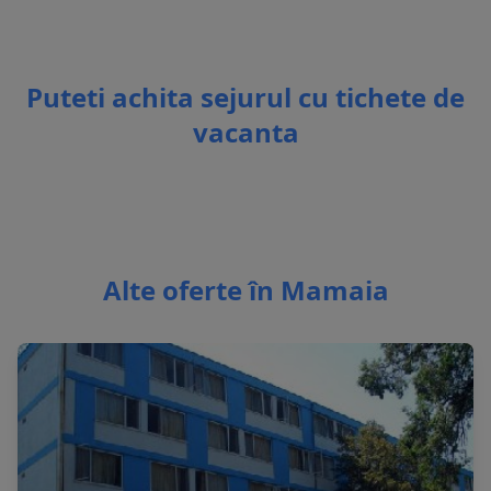
Puteti achita sejurul cu tichete de
vacanta
Alte oferte în Mamaia