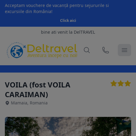
Acceptam vouchere de vacanță pentru sejururile si
excursiile din România!
Click aici
bine ati venit la DelTRAVEL
VOILA (fost VOILA
CARAIMAN)
Mamaia, Romania