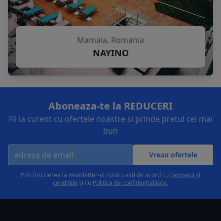
Mamaia, Romania
NAYINO
Aboneaza-te la REDUCERI
Fii la curent cu ofertele noastre si prinde pretul cel mai
bun
Vreau ofertele
Prin înscrierea la newsletter-ul nostru esti de acord cu
Termenii și
condițiile
și cu
Politica de confidențialitate
.