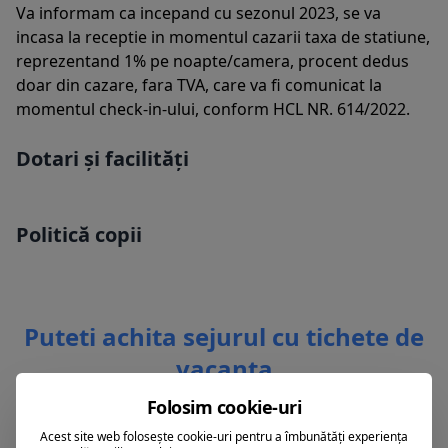
Va informam ca incepand cu sezonul 2023, se va
incasa la receptie in momentul cazarii taxa de statiune,
reprezentand 1% pe noapte/camera, procent dedus
doar din cazare, fara TVA, care va fi comunicat la
momentul check-in-ului, conform HCL NR. 614/2022.
Dotari și facilități
Politică copii
Puteti achita sejurul cu tichete de
vacanta
Folosim cookie-uri
Acest site web folosește cookie-uri pentru a îmbunătăți experiența