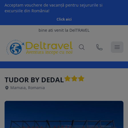
Acceptam vouchere de vacanță pentru sejururile si
excursiile din România!
Click aici
bine ati venit la DelTRAVEL
TUDOR BY DEDAL
Mamaia, Romania