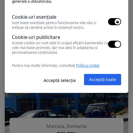
generală a utilizatorului.
Cookie-uri esențiale
Alte oferte în Mamaia
Sunt toate esențiale pentru funcționarea site-ului și
trebuie să rămână active în sistemul nostru.
Cookie-uri publicitare
Aceste cookie-uri sunt utile în scopul afișării bannerelor cu
cele mai bune promoții, dar mai ales în adaptarea și
personalizarea conținutului.
Pentru mai multe informații, consultați
Politica cookie
Acceptă toate
Acceptă selecția
Mamaia, Romania