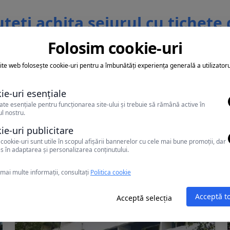
teti achita sejurul cu tichete
vacanta
Folosim cookie-uri
ite web folosește cookie-uri pentru a îmbunătăți experiența generală a utilizatoru
ie-uri esențiale
ate esențiale pentru funcționarea site-ului și trebuie să rămână active în
l nostru.
Alte oferte în Mamaia
ie-uri publicitare
cookie-uri sunt utile în scopul afișării bannerelor cu cele mai bune promoții, dar
s în adaptarea și personalizarea conținutului.
mai multe informații, consultați
Politica cookie
Acceptă t
Acceptă selecția