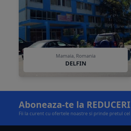
Mamaia, Romania
DELFIN
Aboneaza-te la REDUCERI
Fii la curent cu ofertele noastre si prinde pretul ce