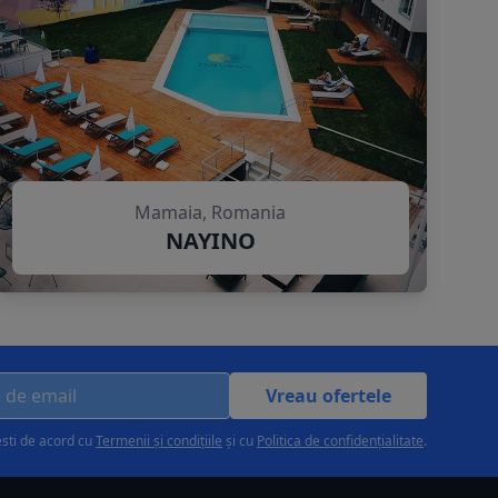
Mamaia, Romania
NAYINO
Vreau ofertele
esti de acord cu
Termenii și condițiile
și cu
Politica de confidențialitate
.