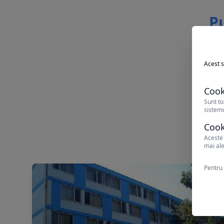
Pu
Acest s
Cook
Sunt to
sistemu
Cook
Aceste 
mai ale
Pentru 