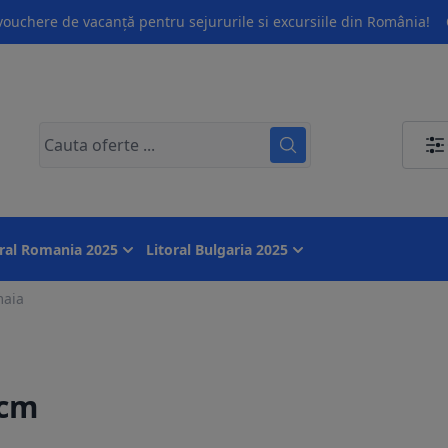
ouchere de vacanță pentru sejururile si excursiile din România!
oral Romania 2025
Litoral Bulgaria 2025
aia
 cm