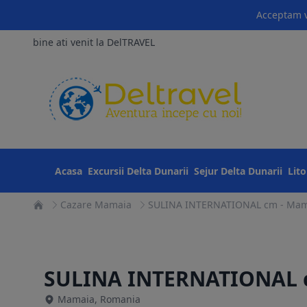
Acceptam v
bine ati venit la DelTRAVEL
Acasa
Excursii Delta Dunarii
Sejur Delta Dunarii
Lit
Cazare Mamaia
SULINA INTERNATIONAL cm - Mam
SULINA INTERNATIONAL
Mamaia, Romania