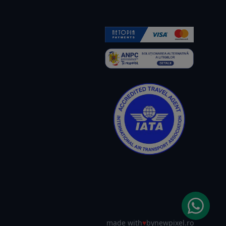
made with
♥
by
newpixel.ro