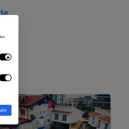
 de
lui.
oate