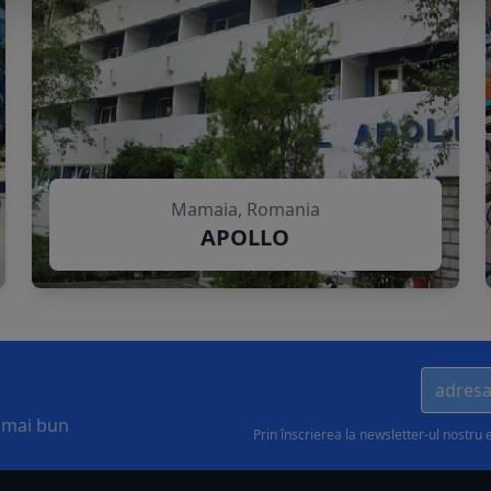
Mamaia, Romania
APOLLO
l mai bun
Prin înscrierea la newsletter-ul nostru 