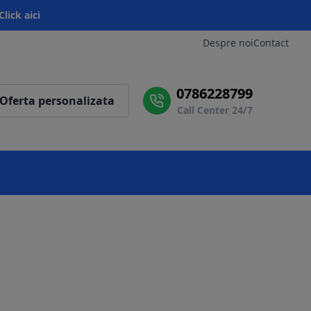
Click aici
Despre noi
Contact
0786228799
Oferta personalizata
Call Center 24/7