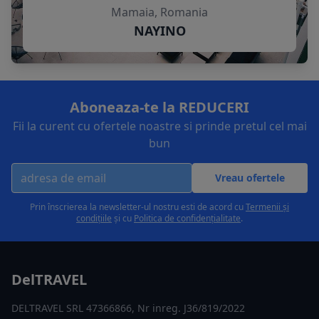
Mamaia, Romania
NAYINO
Aboneaza-te la REDUCERI
Fii la curent cu ofertele noastre si prinde pretul cel mai
bun
Vreau ofertele
Prin înscrierea la newsletter-ul nostru esti de acord cu
Termenii și
condițiile
și cu
Politica de confidențialitate
.
DelTRAVEL
DELTRAVEL SRL 47366866, Nr inreg. J36/819/2022