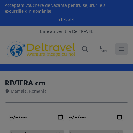
Acceptam vouchere de vacanță pentru sejururile si
excursiile din România!
Click aici
bine ati venit la DelTRAVEL
RIVIERA cm
Mamaia, Romania