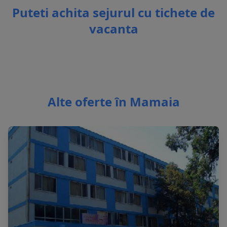
Puteti achita sejurul cu tichete de
vacanta
Alte oferte în Mamaia