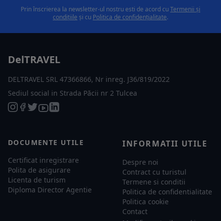
Prin înscrierea la newsletter-ul nostru esti de acord cu
Termenii și
condițiile
și cu
Politica de confidențialitate
.
DelTRAVEL
DELTRAVEL SRL 47366866, Nr inreg. J36/819/2022
Sediul social in Strada Păcii nr 2 Tulcea
DOCUMENTE UTILE
INFORMATII UTILE
Certificat inregistrare
Despre noi
Polita de asigurare
Contract cu turistul
Licenta de turism
Termene si conditii
Diploma Director Agentie
Politica de confidentialitate
Politica cookie
Contact