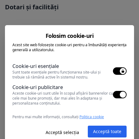
Dotari și facilități
Politică copii
Folosim cookie-uri
Acest site web folosește cookie-uri pentru a îmbunătăți experiența
generală a utilizatorului.
Puteti achita sejurul cu tichete de
Cookie-uri esențiale
vacanta
Sunt toate esențiale pentru funcționarea site-ului și
trebuie să rămână active în sistemul nostru.
Cookie-uri publicitare
Aceste cookie-uri sunt utile în scopul afișării bannerelor cu
cele mai bune promoții, dar mai ales în adaptarea și
personalizarea conținutului.
Alte oferte în Mamaia
Pentru mai multe informații, consultați
Politica cookie
Acceptă toate
Acceptă selecția