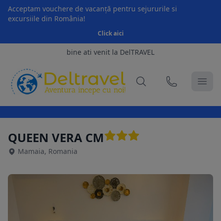
Acceptam vouchere de vacanță pentru sejururile si
excursiile din România!
Click aici
bine ati venit la DelTRAVEL
QUEEN VERA CM
Mamaia, Romania