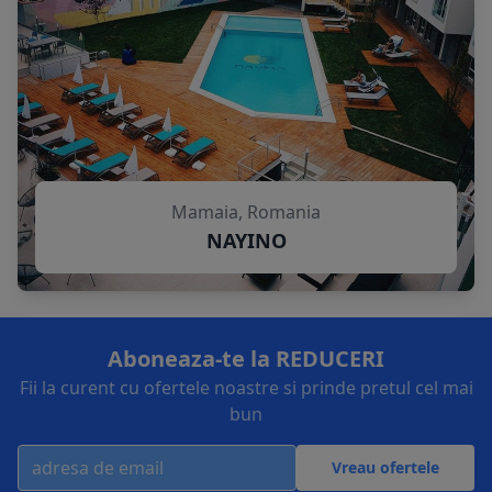
Mamaia, Romania
NAYINO
Aboneaza-te la REDUCERI
Fii la curent cu ofertele noastre si prinde pretul cel mai
bun
Vreau ofertele