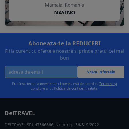
Mamaia, Romania
NAYINO
Aboneaza-te la REDUCERI
Fii la curent cu ofertele noastre si prinde pretul cel mai
bun
Vreau ofertele
Prin înscrierea la newsletter-ul nostru esti de acord cu
Termenii și
condițiile
și cu
Politica de confidențialitate
.
DelTRAVEL
DELTRAVEL SRL 47366866, Nr inreg. J36/819/2022