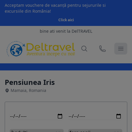
Acceptam vouchere de vacanță pentru sejururile si
excursiile din România!
Click aici
bine ati venit la DelTRAVEL
Pensiunea Iris
Mamaia, Romania