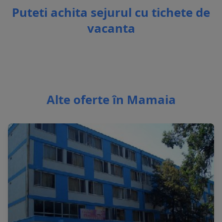
Puteti achita sejurul cu tichete de
vacanta
Alte oferte în Mamaia