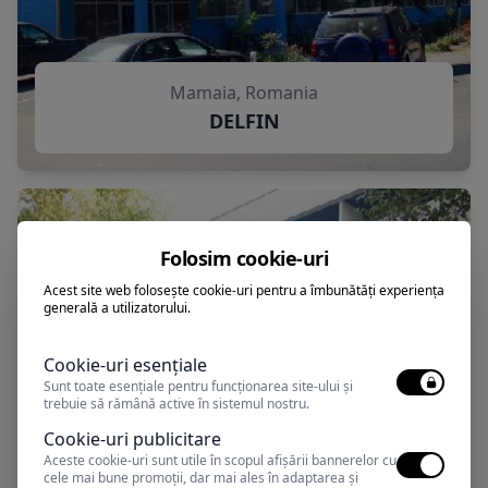
Mamaia, Romania
DELFIN
Folosim cookie-uri
Acest site web folosește cookie-uri pentru a îmbunătăți experiența
generală a utilizatorului.
Cookie-uri esențiale
Sunt toate esențiale pentru funcționarea site-ului și
trebuie să rămână active în sistemul nostru.
Cookie-uri publicitare
Aceste cookie-uri sunt utile în scopul afișării bannerelor cu
cele mai bune promoții, dar mai ales în adaptarea și