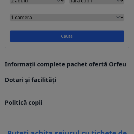
Caută
Informații complete pachet ofertă Orfeu
Dotari și facilități
Politică copii
Puteti achita sejurul cu tichete de