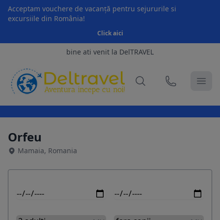
Acceptam vouchere de vacanță pentru sejururile si
excursiile din România!
Click aici
bine ati venit la DelTRAVEL
Orfeu
Mamaia, Romania