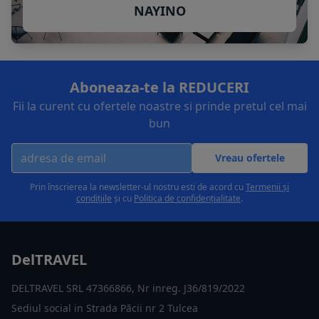
NAYINO
Aboneaza-te la REDUCERI
Fii la curent cu ofertele noastre si prinde pretul cel mai
bun
Vreau ofertele
Prin înscrierea la newsletter-ul nostru esti de acord cu
Termenii și
condițiile
și cu
Politica de confidențialitate
.
DelTRAVEL
DELTRAVEL SRL 47366866, Nr inreg. J36/819/2022
Sediul social in Strada Păcii nr 2 Tulcea