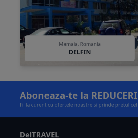
Mamaia, Romania
DELFIN
Aboneaza-te la REDUCERI
Fii la curent cu ofertele noastre si prinde pretul ce
DelTRAVEL