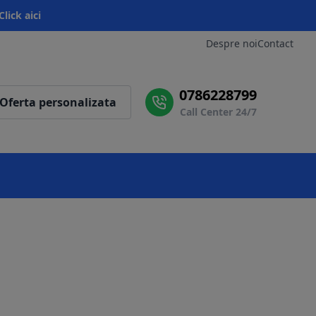
Click aici
Despre noi
Contact
0786228799
Oferta personalizata
Call Center 24/7