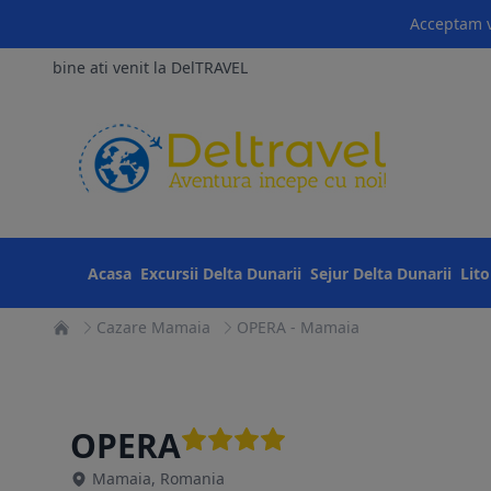
Acceptam v
bine ati venit la DelTRAVEL
Acasa
Excursii Delta Dunarii
Sejur Delta Dunarii
Lit
Cazare Mamaia
OPERA - Mamaia
OPERA
Mamaia, Romania