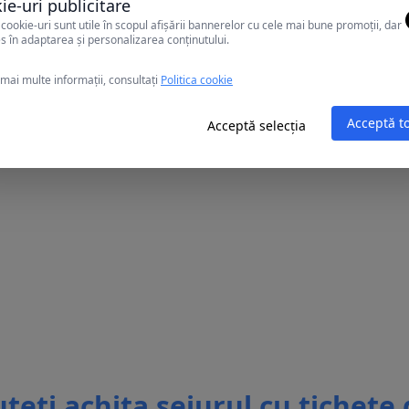
ie-uri publicitare
cookie-uri sunt utile în scopul afișării bannerelor cu cele mai bune promoții, dar
lectrice.
s în adaptarea și personalizarea conținutului.
mai multe informații, consultați
Politica cookie
asa la receptie in momentul cazarii taxa de statiune, repre
L NR. 614/27.12.2022.
Acceptă t
Acceptă selecția
teti achita sejurul cu tichete