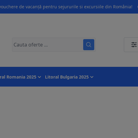
ouchere de vacanță pentru sejururile si excursiile din România!
oral Romania 2025
Litoral Bulgaria 2025