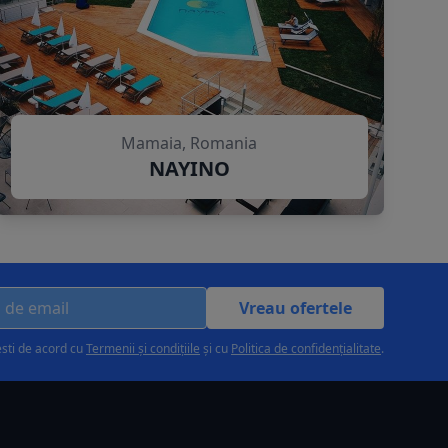
Mamaia, Romania
NAYINO
Vreau ofertele
esti de acord cu
Termenii și condițiile
și cu
Politica de confidențialitate
.