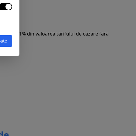
zentand 1% din valoarea tarifului de cazare fara
oate
 de