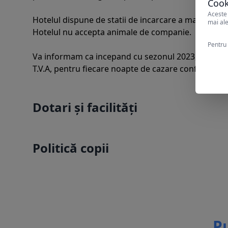
Cook
Aceste 
Hotelul dispune de statii de incarcare a masinilor e
mai ale
Hotelul nu accepta animale de companie.
Pentru 
Va informam ca incepand cu sezonul 2023, se va inc
T.V.A, pentru fiecare noapte de cazare conform HC
Dotari și facilități
Politică copii
Pu