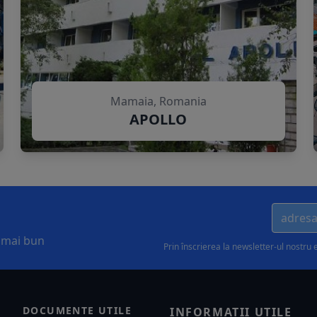
Mamaia, Romania
APOLLO
l mai bun
Prin înscrierea la newsletter-ul nostru 
DOCUMENTE UTILE
INFORMATII UTILE