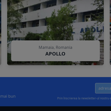
Mamaia, Romania
APOLLO
l mai bun
Prin înscrierea la newsletter-ul nostru 