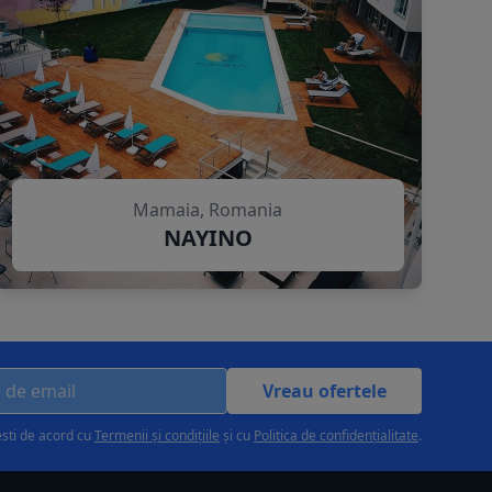
Mamaia, Romania
NAYINO
Vreau ofertele
esti de acord cu
Termenii și condițiile
și cu
Politica de confidențialitate
.