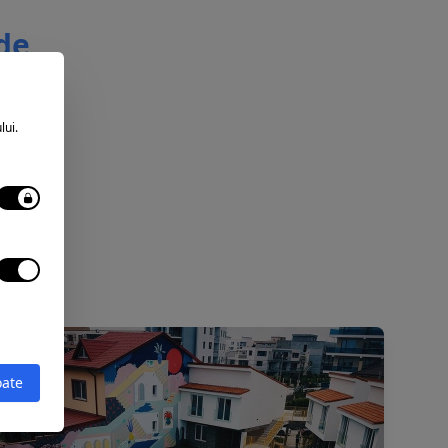
 de
lui.
oate