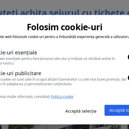
teti achita sejurul cu tichete
vacanta
Folosim cookie-uri
ite web folosește cookie-uri pentru a îmbunătăți experiența generală a utilizatoru
ie-uri esențiale
ate esențiale pentru funcționarea site-ului și trebuie să rămână active în
l nostru.
Alte oferte în Mamaia
ie-uri publicitare
cookie-uri sunt utile în scopul afișării bannerelor cu cele mai bune promoții, dar
s în adaptarea și personalizarea conținutului.
mai multe informații, consultați
Politica cookie
Acceptă t
Acceptă selecția