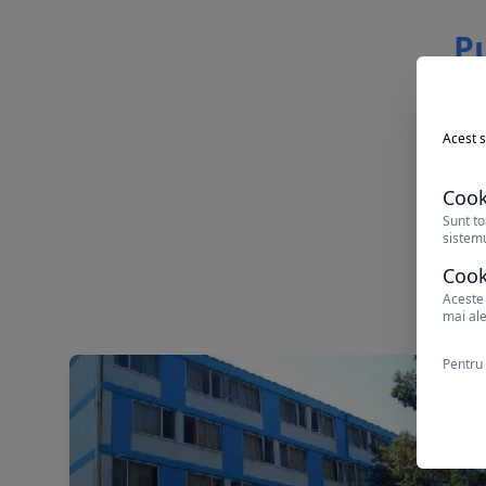
Pu
Acest s
Cook
Sunt to
sistemu
Cook
Aceste 
mai ale
Pentru 