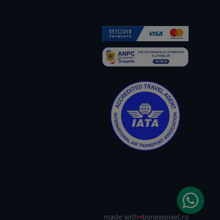
made with
♥
by
newpixel.ro