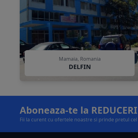
Mamaia, Romania
DELFIN
Aboneaza-te la REDUCERI
Fii la curent cu ofertele noastre si prinde pretul ce