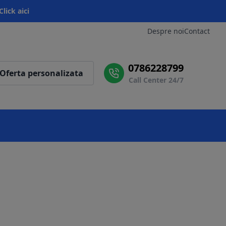
Click aici
Despre noi
Contact
0786228799
Oferta personalizata
Call Center 24/7