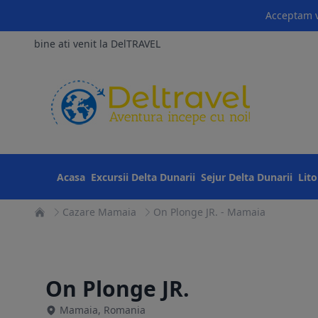
Acceptam v
bine ati venit la DelTRAVEL
Acasa
Excursii Delta Dunarii
Sejur Delta Dunarii
Lit
Cazare Mamaia
On Plonge JR. - Mamaia
On Plonge JR.
Mamaia, Romania