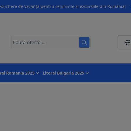
ouchere de vacanță pentru sejururile si excursiile din România!
oral Romania 2025
Litoral Bulgaria 2025