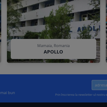
Mamaia, Romania
APOLLO
l mai bun
Prin înscrierea la newsletter-ul nostru 