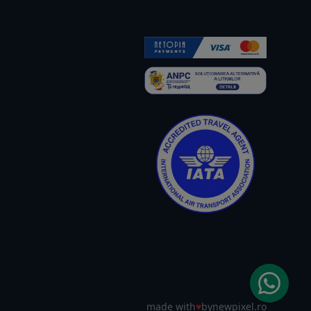
made with
♥
by
newpixel.ro