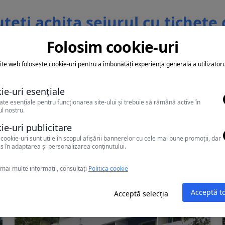
teti achita sejurul cu tichete
vacanta
Folosim cookie-uri
ite web folosește cookie-uri pentru a îmbunătăți experiența generală a utilizatoru
ie-uri esențiale
ate esențiale pentru funcționarea site-ului și trebuie să rămână active în
l nostru.
Alte oferte în Mamaia
ie-uri publicitare
cookie-uri sunt utile în scopul afișării bannerelor cu cele mai bune promoții, dar
s în adaptarea și personalizarea conținutului.
mai multe informații, consultați
Politica cookie
Acceptă t
Acceptă selecția