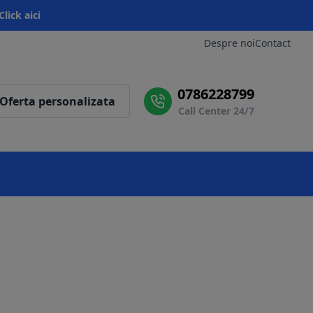
Click aici
Despre noi
Contact
0786228799
Oferta personalizata
Call Center 24/7