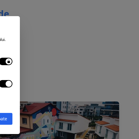
 de
lui.
oate