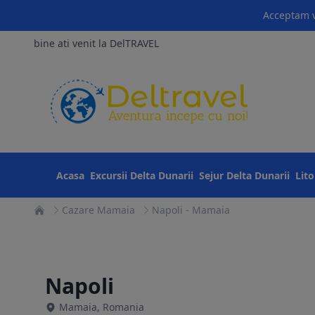
Acceptam v
bine ati venit la DelTRAVEL
Acasa
Excursii Delta Dunarii
Sejur Delta Dunarii
Lit
Cazare Mamaia
Napoli - Mamaia
Napoli
Mamaia, Romania