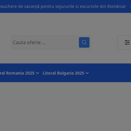
ouchere de vacanță pentru sejururile si excursiile din România!
oral Romania 2025
Litoral Bulgaria 2025