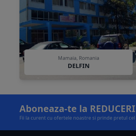
Mamaia, Romania
DELFIN
Aboneaza-te la REDUCERI
Fii la curent cu ofertele noastre si prinde pretul ce