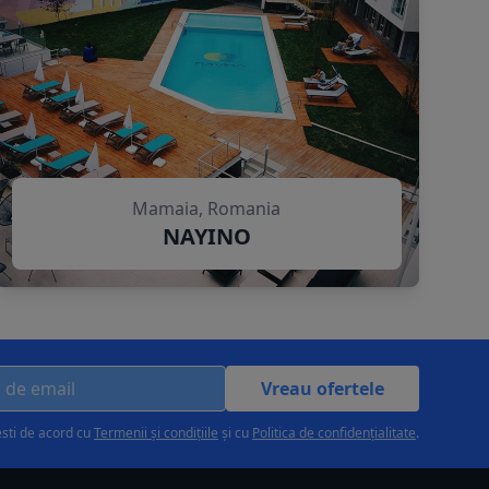
Mamaia, Romania
NAYINO
Vreau ofertele
esti de acord cu
Termenii și condițiile
și cu
Politica de confidențialitate
.