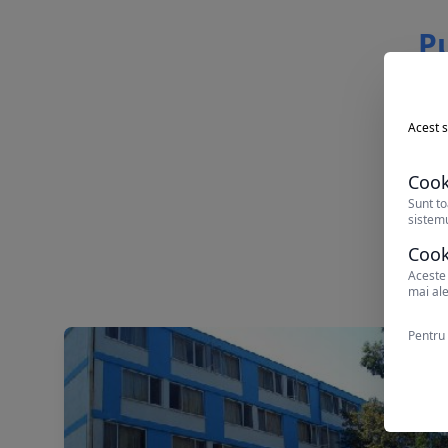
Pu
Acest s
Cook
Sunt to
sistemu
Cook
Aceste 
mai ale
Pentru 