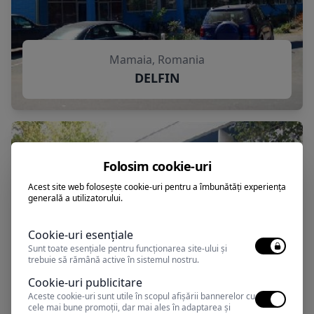
Mamaia, Romania
DELFIN
Folosim cookie-uri
Acest site web folosește cookie-uri pentru a îmbunătăți experiența
generală a utilizatorului.
Cookie-uri esențiale
Sunt toate esențiale pentru funcționarea site-ului și
trebuie să rămână active în sistemul nostru.
Cookie-uri publicitare
Aceste cookie-uri sunt utile în scopul afișării bannerelor cu
cele mai bune promoții, dar mai ales în adaptarea și