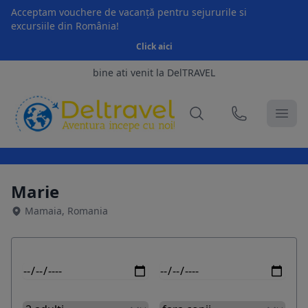
Acceptam vouchere de vacanță pentru sejururile si
excursiile din România!
Click aici
bine ati venit la DelTRAVEL
Marie
Mamaia, Romania