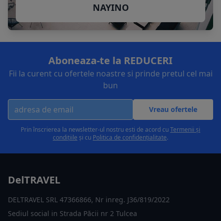
NAYINO
Aboneaza-te la REDUCERI
Fii la curent cu ofertele noastre si prinde pretul cel mai
bun
Vreau ofertele
Prin înscrierea la newsletter-ul nostru esti de acord cu
Termenii și
condițiile
și cu
Politica de confidențialitate
.
DelTRAVEL
DELTRAVEL SRL 47366866, Nr inreg. J36/819/2022
Sediul social in Strada Păcii nr 2 Tulcea