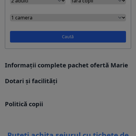
Caută
Informații complete pachet ofertă Marie
Dotari și facilități
Politică copii
Puteti achita sejurul cu tichete de