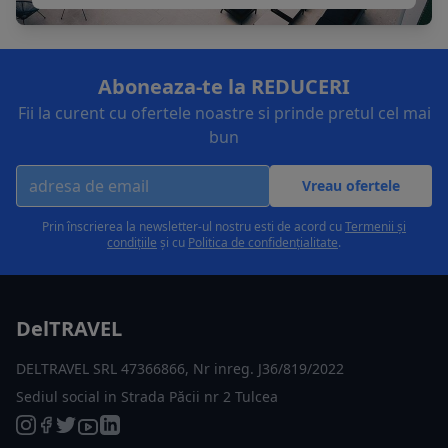
Aboneaza-te la REDUCERI
Fii la curent cu ofertele noastre si prinde pretul cel mai
bun
Vreau ofertele
Prin înscrierea la newsletter-ul nostru esti de acord cu
Termenii și
condițiile
și cu
Politica de confidențialitate
.
DelTRAVEL
DELTRAVEL SRL 47366866, Nr inreg. J36/819/2022
Sediul social in Strada Păcii nr 2 Tulcea