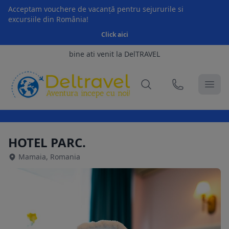
Acceptam vouchere de vacanță pentru sejururile si
excursiile din România!
Click aici
bine ati venit la DelTRAVEL
HOTEL PARC.
Mamaia, Romania