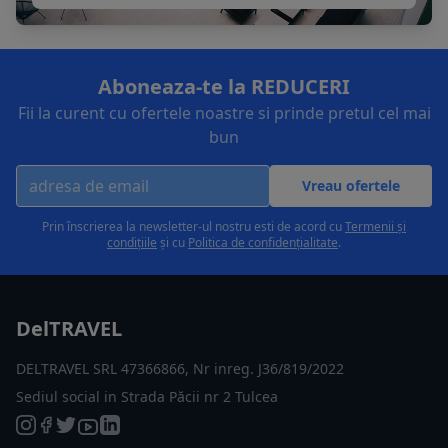
Aboneaza-te la REDUCERI
Fii la curent cu ofertele noastre si prinde pretul cel mai
bun
Vreau ofertele
Prin înscrierea la newsletter-ul nostru esti de acord cu
Termenii și
condițiile
și cu
Politica de confidențialitate
.
DelTRAVEL
DELTRAVEL SRL 47366866, Nr inreg. J36/819/2022
Sediul social in Strada Păcii nr 2 Tulcea