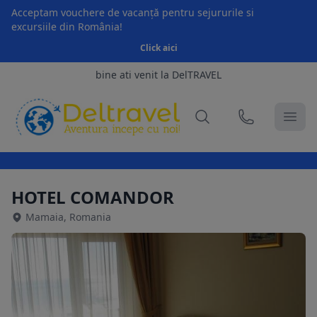
Acceptam vouchere de vacanță pentru sejururile si
excursiile din România!
Click aici
bine ati venit la DelTRAVEL
HOTEL COMANDOR
Mamaia, Romania